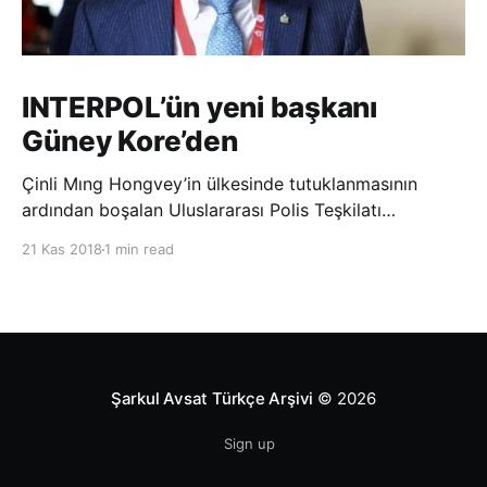
INTERPOL’ün yeni başkanı
Güney Kore’den
Çinli Mıng Hongvey’in ülkesinde tutuklanmasının
ardından boşalan Uluslararası Polis Teşkilatı
(INTERPOL) Başkanlığına Güney Koreli Kim Jong Yang
21 Kas 2018
1 min read
seçildi. INTERPOL Genel Kurulu’nun Dubai’deki
toplantısında yapılan seçimde, oyların 3’te 2’sini
kazanan Kim, teşkilatın yeni
Şarkul Avsat Türkçe Arşivi
© 2026
Sign up