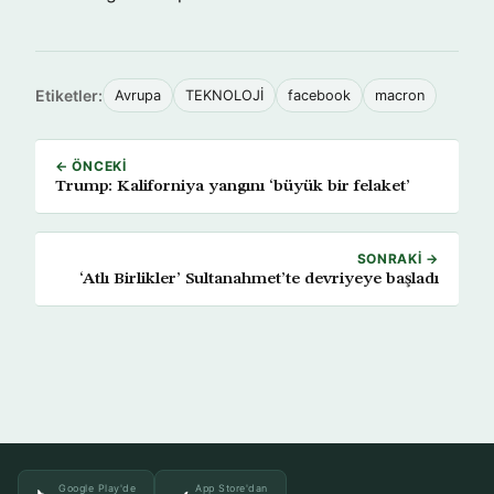
Etiketler:
Avrupa
TEKNOLOJİ
facebook
macron
← ÖNCEKI
Trump: Kaliforniya yangını ‘büyük bir felaket’
SONRAKI →
‘Atlı Birlikler’ Sultanahmet’te devriyeye başladı
Google Play'de
App Store'dan