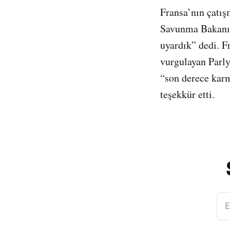
Fransa’nın çatış
Savunma Bakanı P
uyardık” dedi. F
vurgulayan Parly
“son derece karm
teşekkür etti.
E