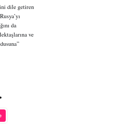
ni dile getiren
 Rusya’yı
ğını da
lektaşlarına ve
ordusuna”
.
e