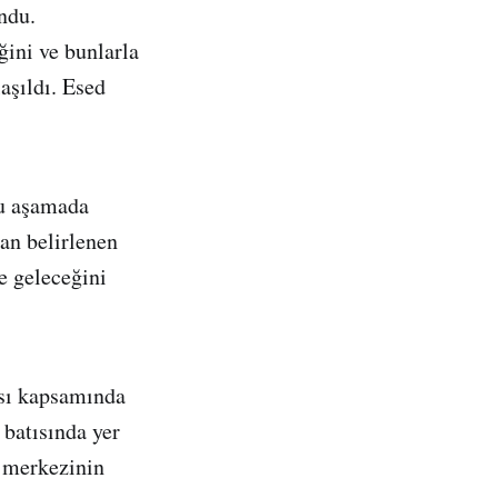
ndu.
ğini ve bunlarla
laşıldı. Esed
bu aşamada
an belirlenen
e geleceğini
ısı kapsamında
batısında yer
a merkezinin