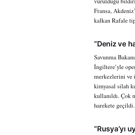
vurulduğu bildiri
Fransa, Akdeniz’
kalkan Rafale ti
“Deniz ve h
Savunma Bakanı 
İngiltere’yle op
merkezlerini ve 
kimyasal silah k
kullanıldı. Çok 
harekete geçildi
“Rusya’yı u