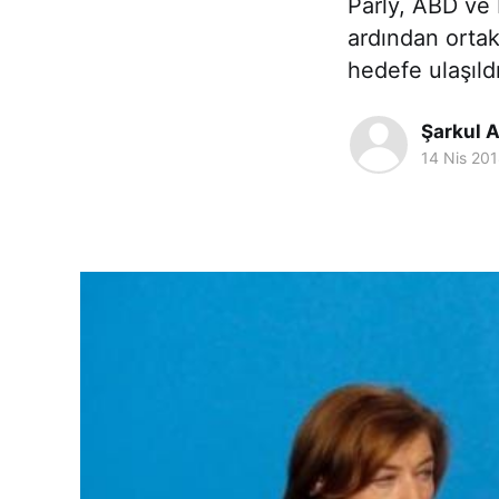
Parly, ABD ve 
ardından ortak
hedefe ulaşıld
Şarkul A
14 Nis 20