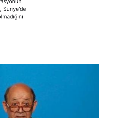
erasyonun
, Suriye’de
olmadığını