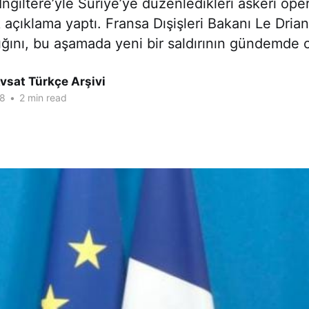
İngiltere’yle Suriye’ye düzenledikleri askeri op
 açıklama yaptı. Fransa Dışişleri Bakanı Le Drian
ığını, bu aşamada yeni bir saldırının gündemde 
vsat Türkçe Arşivi
18
•
2 min read