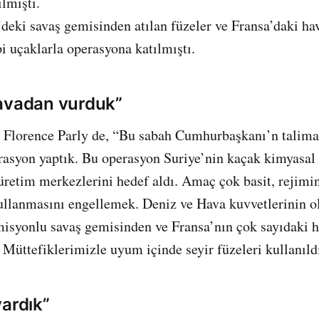
lmişti.
deki savaş gemisinden atılan füzeler ve Fransa’daki ha
pi uçaklarla operasyona katılmıştı.
avadan vurduk”
Florence Parly de, “Bu sabah Cumhurbaşkanı’n talima
erasyon yaptık. Bu operasyon Suriye’nin kaçak kimyasal 
üretim merkezlerini hedef aldı. Amaç çok basit, rejimi
ullanmasını engellemek. Deniz ve Hava kuvvetlerinin o
misyonlu savaş gemisinden ve Fransa’nın çok sayıdaki 
. Müttefiklerimizle uyum içinde seyir füzeleri kullanıld
yardık”