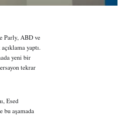
ce Parly, ABD ve
k açıklama yaptı.
mada yeni bir
ersayon tekrar
nı, Esed
ve bu aşamada