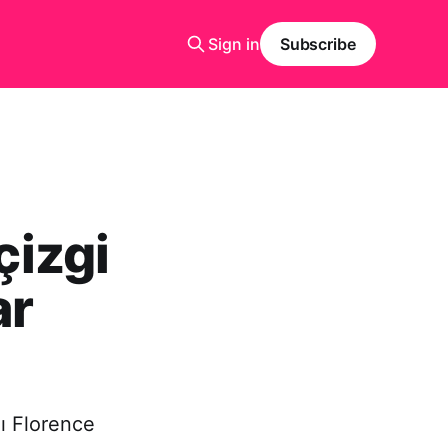
Sign in
Subscribe
çizgi
ar
ı Florence