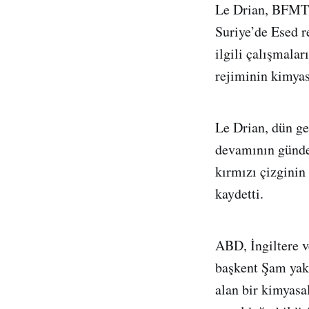
Le Drian, BFMTV
Suriye’de Esed r
ilgili çalışmalar
rejiminin kimyas
Le Drian, dün ge
devamının gündem
kırmızı çizginin
kaydetti.
ABD, İngiltere v
başkent Şam yakı
alan bir kimyasal