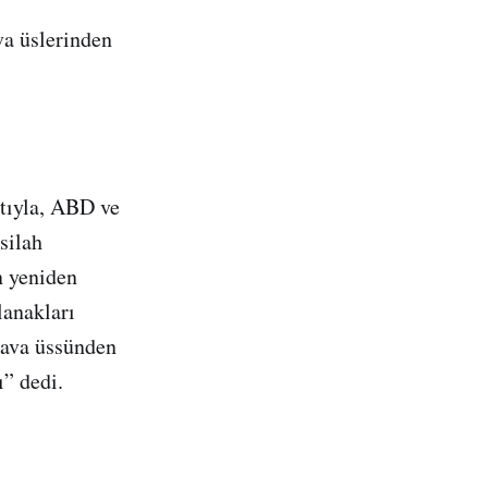
va üslerinden
tıyla, ABD ve
silah
n yeniden
lanakları
hava üssünden
ı” dedi.