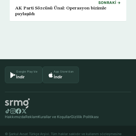
SONRAKI →
AK Parti Sözcüsü Ünal: Operasyon bizimle
paylaşıldı
Google Play'de
App Store'dan
İndir
İndir
Hakkımızda
Reklam
Kurallar ve Koşullar
Gizlilik Politikası
© Şarkul Avsat Türkçe Arşivi. Tüm haklar saklıdır ve kullanım sözleşmesine