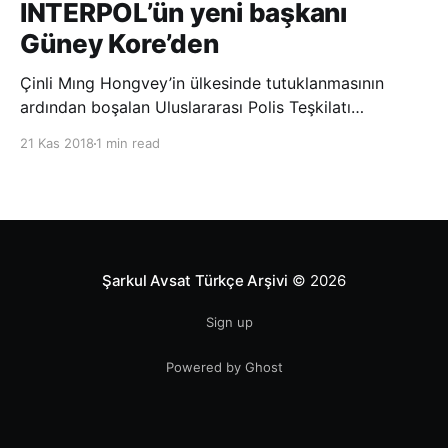
INTERPOL’ün yeni başkanı
Güney Kore’den
Çinli Mıng Hongvey’in ülkesinde tutuklanmasının
ardından boşalan Uluslararası Polis Teşkilatı
(INTERPOL) Başkanlığına Güney Koreli Kim Jong Yang
21 Kas 2018
1 min read
seçildi. INTERPOL Genel Kurulu’nun Dubai’deki
toplantısında yapılan seçimde, oyların 3’te 2’sini
kazanan Kim, teşkilatın yeni
Şarkul Avsat Türkçe Arşivi
© 2026
Sign up
Powered by Ghost