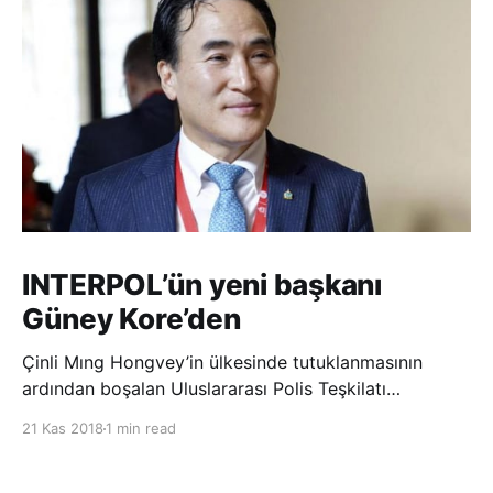
INTERPOL’ün yeni başkanı
Güney Kore’den
Çinli Mıng Hongvey’in ülkesinde tutuklanmasının
ardından boşalan Uluslararası Polis Teşkilatı
(INTERPOL) Başkanlığına Güney Koreli Kim Jong Yang
21 Kas 2018
1 min read
seçildi. INTERPOL Genel Kurulu’nun Dubai’deki
toplantısında yapılan seçimde, oyların 3’te 2’sini