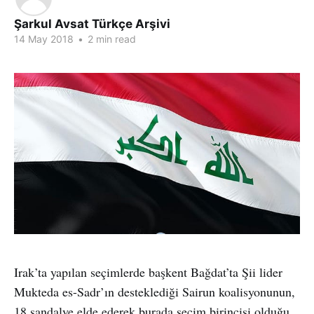
Şarkul Avsat Türkçe Arşivi
14 May 2018
•
2 min read
Irak’ta yapılan seçimlerde başkent Bağdat’ta Şii lider
Mukteda es-Sadr’ın desteklediği Sairun koalisyonunun,
18 sandalye elde ederek burada seçim birincisi olduğu