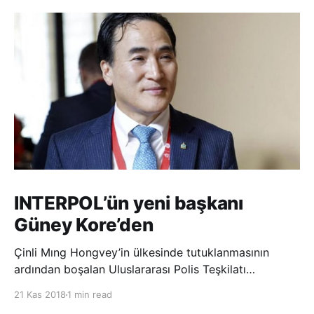
INTERPOL’ün yeni başkanı
Güney Kore’den
Çinli Mıng Hongvey’in ülkesinde tutuklanmasının
ardından boşalan Uluslararası Polis Teşkilatı
(INTERPOL) Başkanlığına Güney Koreli Kim Jong Yang
21 Kas 2018
1 min read
seçildi. INTERPOL Genel Kurulu’nun Dubai’deki