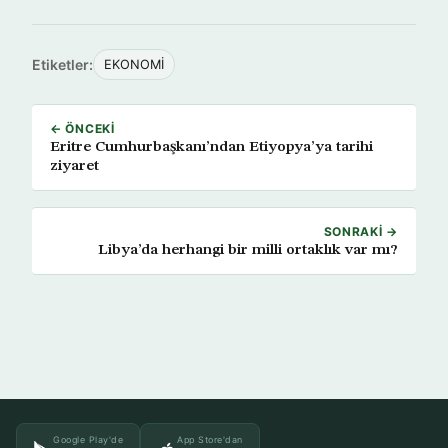
Etiketler:
EKONOMİ
← ÖNCEKI
Eritre Cumhurbaşkanı’ndan Etiyopya’ya tarihi
ziyaret
SONRAKI →
Libya’da herhangi bir milli ortaklık var mı?
Google Play'de
App Store'dan