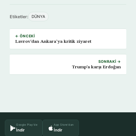
Etiketler:
DÜNYA
← ÖNCEKI
Lavrov’dan Ankara’ya kritik ziyaret
SONRAKI →
Trump’a karşı Erdoğan
Google Play'de
App Store'dan
İndir
İndir