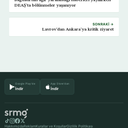
Bağdadi’nin ağır yaralandığı haberleri yayılırken
DEAŞ’ta bölünmeler yaşanıyor
SONRAKI →
Lavrov’dan Ankara’ya kritik ziyaret
Google Play'de
App Store'dan
İndir
İndir
Hakkımızda
Reklam
Kurallar ve Koşullar
Gizlilik Politikası