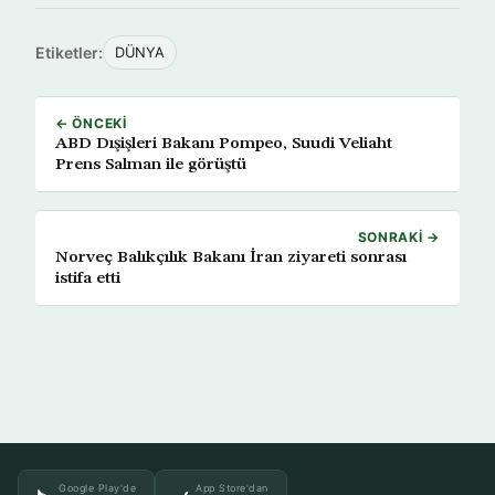
Etiketler:
DÜNYA
← ÖNCEKI
ABD Dışişleri Bakanı Pompeo, Suudi Veliaht
Prens Salman ile görüştü
SONRAKI →
Norveç Balıkçılık Bakanı İran ziyareti sonrası
istifa etti
Google Play'de
App Store'dan