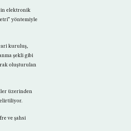
rin elektronik
metri” yöntemiyle
ari kuruluş,
anma şekli gibi
arak oluşturulan
tler üzerinden
irtiliyor.
re ve şahsi