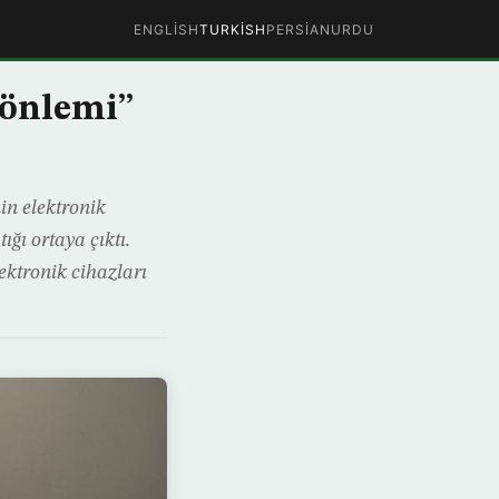
ENGLISH
TURKISH
PERSIAN
URDU
 önlemi”
in elektronik
ığı ortaya çıktı.
ektronik cihazları