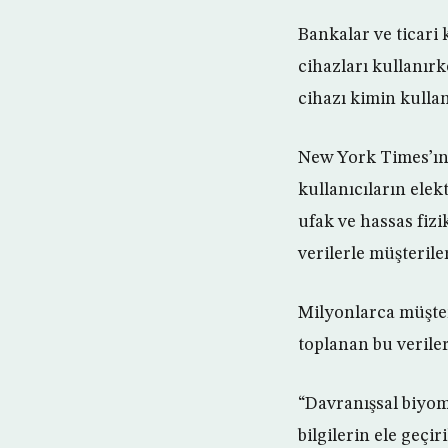
Bankalar ve ticari 
cihazları kullanırk
cihazı kimin kulland
New York Times’ın 
kullanıcıların ele
ufak ve hassas fiz
verilerle müşterile
Milyonlarca müşter
toplanan bu verile
“Davranışsal biyom
bilgilerin ele geçir