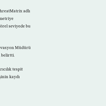
ThreatMatrix adlı
ometriye
törel seviyede bu
İnovasyon Müdürü
elirtti.
cılık tespit
şinin kaydı