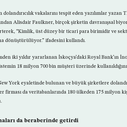
n dolandırıcılık vakalarını tespit eden yazılımlar yazan 
ından Alisdair Faulkner, birçok şirketin davranışsal biy
erek, “Kimlik, üst düzey bir ticari para birimidir ve sek
aha dönüştürülüyor.” ifadesini kullandı.
den iki yıldır yararlanan İskoçya’daki Royal Bank’ın 
stemin 18 milyon 700 bin müşteri üzerinde kullanıldığını b
w York eyaletinde bulunan ve büyük şirketlere dolandırı
ter firması da veritabanlarında 180 ülkeden 175 milyon ki
.
aları da beraberinde getirdi