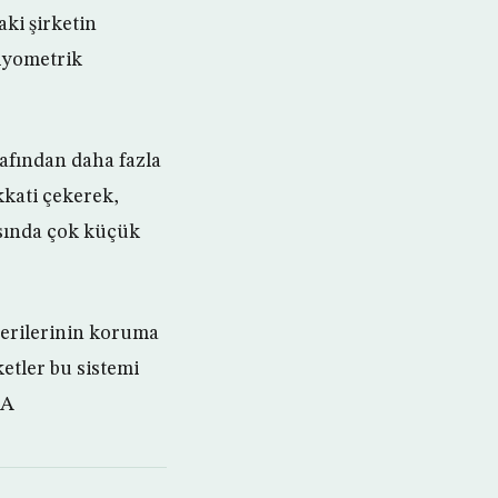
aki şirketin
biyometrik
rafından daha fazla
kkati çekerek,
rasında çok küçük
verilerinin koruma
ketler bu sistemi
AA