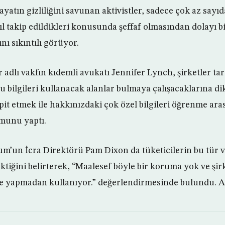
yatın gizliliğini savunan aktivistler, sadece çok az sayıd
sıl takip edildikleri konusunda şeffaf olmasından dolayı 
nı sıkıntılı görüyor.
 adlı vakfın kıdemli avukatı Jennifer Lynch, şirketler ta
bu bilgileri kullanacak alanlar bulmaya çalışacaklarına di
spit etmek ile hakkınızdaki çok özel bilgileri öğrenme a
umunu yaptı.
m’un İcra Direktörü Pam Dixon da tüketicilerin bu tür 
ktiğini belirterek, “Maalesef böyle bir koruma yok ve şir
rme yapmadan kullanıyor.” değerlendirmesinde bulundu. 