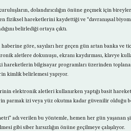
kuruluşların, dolandırıcılığın önüne geçmek için bireyle
en fiziksel hareketlerini kaydettiği ve “davranışsal biyo
ığını belirlediği ortaya çıktı.
haberine göre, sayıları her geçen gün artan banka ve tic
ktronik aletlere dokunuşu, ekranı kaydırması, klavye kull
iki hareketlerin bilgisayar programları üzerinden toplan
rin kimlik belirlemesi yapıyor.
inin elektronik aletleri kullanırken yaptığı basit hareke
rin parmak izi veya yüz okutma kadar güvenilir olduğu bel
etri” adı verilen bu yöntemle, hemen her gün yaşanan şif
ilmesi gibi siber hırsızlığın önüne geçilmeye çalışılıyor.