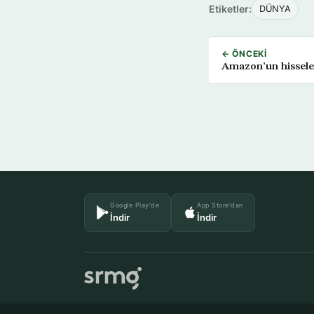
Etiketler:
DÜNYA
← ÖNCEKI
Amazon’un hisseler
Google Play'de
App Store'dan
İndir
İndir