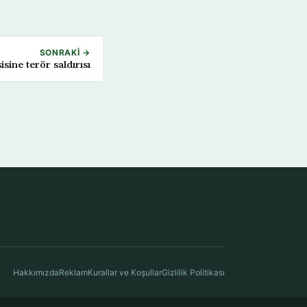
SONRAKI →
isine terör saldırısı
Hakkımızda
Reklam
Kurallar ve Koşullar
Gizlilik Politikası