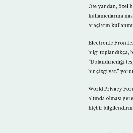
Öte yandan, özel ha
kullanıcılarına na
araçların kullanımı
Electronic Frontier
bilgi toplandıkça, 
“Dolandırıcılığı te
bir çizgi var.” yor
World Privacy Foru
altında olması gere
hiçbir bilgilendi