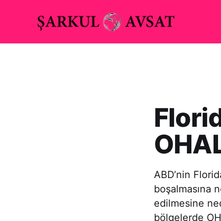
Florid
OHAL 
ABD’nin Florida
boşalmasına ne
edilmesine nede
bölgelerde OHAL