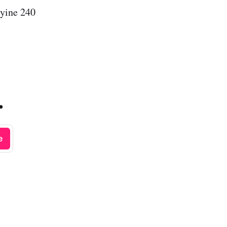
eyine 240
.
e