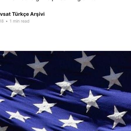
vsat Türkçe Arşivi
18
•
1 min read