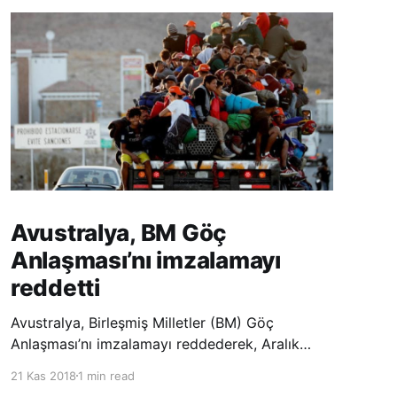
Avustralya, BM Göç
Anlaşması’nı imzalamayı
reddetti
Avustralya, Birleşmiş Milletler (BM) Göç
Anlaşması’nı imzalamayı reddederek, Aralık
ayında Fas’ta düzenlenecek olan uluslararası
21 Kas 2018
1 min read
konferansta BM üyesi ülkeler tarafından