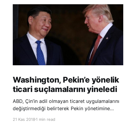
Washington, Pekin’e yönelik
ticari suçlamalarını yineledi
ABD, Çin’in adil olmayan ticaret uygulamalarını
değiştirmediği belirterek Pekin yönetimine
yönelik suçlamalarını yineledi. ABD Ticaret
21 Kas 2018
1 min read
Temsilciliği’nin Çin’in fikri mülkiyet ve teknoloji
transfer politikalarına dair hazırladığı ‘Section