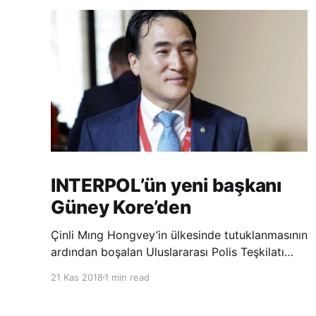
INTERPOL’ün yeni başkanı
Güney Kore’den
Çinli Mıng Hongvey’in ülkesinde tutuklanmasının
ardından boşalan Uluslararası Polis Teşkilatı
(INTERPOL) Başkanlığına Güney Koreli Kim
21 Kas 2018
1 min read
Jong Yang seçildi. INTERPOL Genel Kurulu’nun
Dubai’deki toplantısında yapılan seçimde,