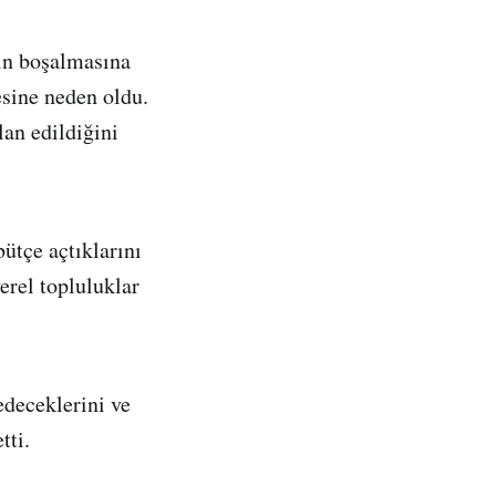
rın boşalmasına
esine neden oldu.
lan edildiğini
bütçe açtıklarını
erel topluluklar
edeceklerini ve
tti.