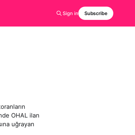
Sign in
Subscribe
toranların
inde OHAL ilan
asına uğrayan