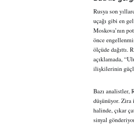
Rusya son yıllar
uçağı gibi en gel
Moskova’nın pota
önce engellenmiş
ölçüde dağıttı.
açıklamada, “Ulu
ilişkilerinin gü
Bazı analistler,
düşünüyor. Zira 
halinde, çıkar ça
sinyal gönderiyor