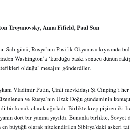
on Troyanovsky, Anna Fifield, Paul Sun
a, Salı günü, Rusya’nın Pasifik Okyanusu kıyısında bu
rinden Washington’a ‘kurduğu baskı sonucu dünün raki
tefikleri olduğu’ mesajını gönderdiler.
kanı Vladimir Putin, Çinli mevkidaşı Şi Cinping’i her 
düzenlenen ve Rusya’nın Uzak Doğu gündeminin konuş
i bir konuk olarak ağırladı. Birlikte krep pişiren iki li
yanın dört bir yanına yayıldı. Bununla birlikte, Sovye
n en büyüğü olarak nitelendirilen Sibirya’daki askeri ta