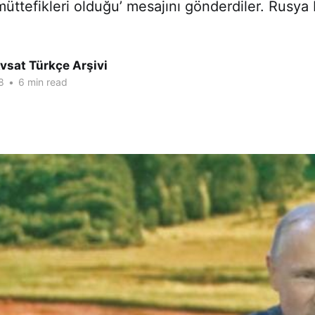
üttefikleri olduğu’ mesajını gönderdiler. Rusya
vsat Türkçe Arşivi
8
•
6 min read