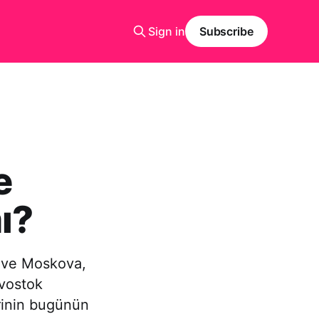
Sign in
Subscribe
e
ı?
n ve Moskova,
ivostok
rinin bugünün