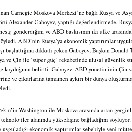
nan Carnegie Moskova Merkezi’ne bağlı Rusya ve Asya
örü Alexander Gaboyev, yaptığı değerlendirmede, Rusya
esaj gönderdiğini ve ABD baskısının iki ülke arasındaki
söyledi. ABD’nin Rusya’ya ekonomik yaptırımlar uygul
vaşı başlattığına dikkati çeken Gaboyev, Başkan Donald
a ve Çin ile ‘süper güç’ rekabetinde ulusal güvenlik str
ğe koyduğunu belirtti. Gaboyev, ABD yönetiminin Çin v
ine ve çıkarlarına tamamen aykırı bir dünya oluşturmay
ledi.
 Pekin’in Washington ile Moskova arasında artan gerginl
 teknolojiler alanında yükselişine bağladığını söylüyor.
e uyguladığı ekonomik yaptırımlar sebebiyle yeni mütte