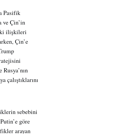
 Pasifik
 ve Çin’in
 ilişkileri
arken, Çin’e
 Trump
atejisini
e Rusya’nın
a çalıştıklarını
iklerin sebebini
 Putin’e göre
fikler arayan