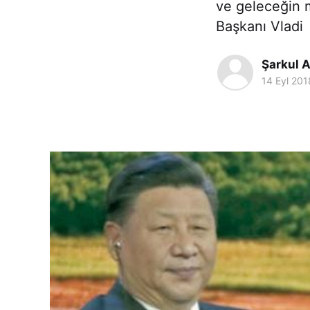
ve geleceğin m
Başkanı Vladi
Şarkul A
14 Eyl 201