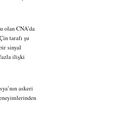
mu olan CNA’da
in tarafı şu
ir sinyal
azla ilişki
sya’nın askeri
 deneyimlerinden