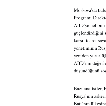
Moskova’da bulu
Programı Direkt
ABD’ye net bir m
güçlendirdiğini 
karşı ticaret sa
yönetiminin Rusy
yeniden yürürlü
ABD’nin değerler
düşündüğünü söy
Bazı analistler,
Rusya’nın askeri
Batı’nın ülkesin