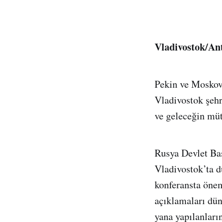
Vladivostok/Ant
Pekin ve Moskov
Vladivostok şeh
ve geleceğin müt
Rusya Devlet Baş
Vladivostok’ta 
konferansta öneml
açıklamaları dün
yana yapılanları