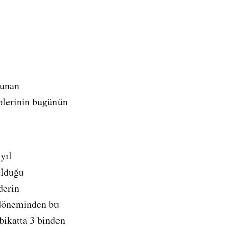
lunan
plerinin bugünün
yıl
ulduğu
derin
t döneminden bu
tbikatta 3 binden