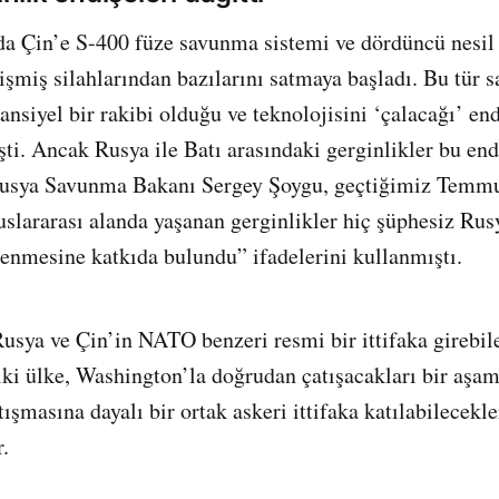
da Çin’e S-400 füze savunma sistemi ve dördüncü nesil
işmiş silahlarından bazılarını satmaya başladı. Bu tür sa
nsiyel bir rakibi olduğu ve teknolojisini ‘çalacağı’ end
ti. Ancak Rusya ile Batı arasındaki gerginlikler bu end
 Rusya Savunma Bakanı Sergey Şoygu, geçtiğimiz Temmu
slararası alanda yaşanan gerginlikler hiç şüphesiz Rus
çlenmesine katkıda bulundu” ifadelerini kullanmıştı.
 Rusya ve Çin’in NATO benzeri resmi bir ittifaka girebil
iki ülke, Washington’la doğrudan çatışacakları bir aşa
tışmasına dayalı bir ortak askeri ittifaka katılabilecekle
.