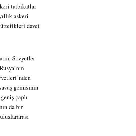
keri tatbikatlar
ıllık askeri
üttefikleri davet
atın, Sovyetler
 Rusya’nın
vvetleri’nden
 savaş gemisinin
 geniş çaplı
nın da bir
 uluslararası