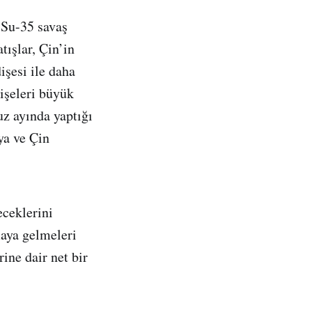
 Su-35 savaş
tışlar, Çin’in
işesi ile daha
işeleri büyük
z ayında yaptığı
ya ve Çin
eceklerini
maya gelmeleri
rine dair net bir