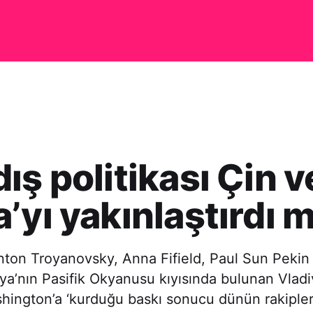
ış politikası Çin v
’yı yakınlaştırdı m
nton Troyanovsky, Anna Fifield, Paul Sun Peki
ya’nın Pasifik Okyanusu kıyısında bulunan Vlad
hington’a ‘kurduğu baskı sonucu dünün rakiple