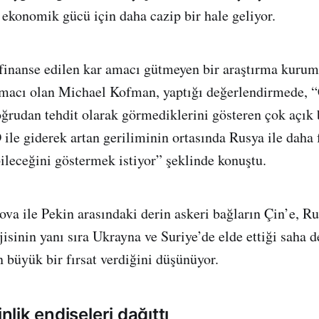
ekonomik gücü için daha cazip bir hale geliyor.
finanse edilen kar amacı gütmeyen bir araştırma kuru
rmacı olan Michael Kofman, yaptığı değerlendirmede, “Ç
ğrudan tehdit olarak görmediklerini gösteren çok açık b
ile giderek artan geriliminin ortasında Rusya ile daha f
leceğini göstermek istiyor” şeklinde konuştu.
ova ile Pekin arasındaki derin askeri bağların Çin’e, Ru
jisinin yanı sıra Ukrayna ve Suriye’de elde ettiği saha
n büyük bir fırsat verdiğini düşünüyor.
inlik endişeleri dağıttı