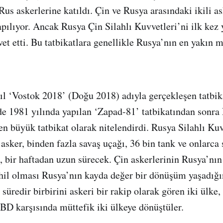
Rus askerlerine katıldı. Çin ve Rusya arasındaki ikili as
pılıyor. Ancak Rusya Çin Silahlı Kuvvetleri’ni ilk kez y
vet etti. Bu tatbikatlara genellikle Rusya’nın en yakın m
ıl ‘Vostok 2018’ (Doğu 2018) adıyla gerçekleşen tatbik
e 1981 yılında yapılan ‘Zapad-81’ tatbikatından sonra
 en büyük tatbikat olarak nitelendirdi. Rusya Silahlı Ku
 asker, binden fazla savaş uçağı, 36 bin tank ve onlarca
t, bir haftadan uzun sürecek. Çin askerlerinin Rusya’nın
ahil olması Rusya’nın kayda değer bir dönüşüm yaşadığı
süredir birbirini askeri bir rakip olarak gören iki ülke,
ABD karşısında müttefik iki ülkeye dönüştüler.