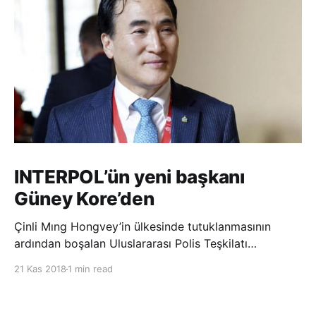
INTERPOL’ün yeni başkanı
Güney Kore’den
Çinli Mıng Hongvey’in ülkesinde tutuklanmasının
ardından boşalan Uluslararası Polis Teşkilatı
(INTERPOL) Başkanlığına Güney Koreli Kim Jong Yang
21 Kas 2018
1 min read
seçildi. INTERPOL Genel Kurulu’nun Dubai’deki
toplantısında yapılan seçimde, oyların 3’te 2’sini
kazanan Kim, teşkilatın yeni