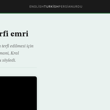
ENGLISH
TURKISH
PERSIAN
URDU
rfi emri
erfi edilmesi için
mani, Kral
 söyledi.