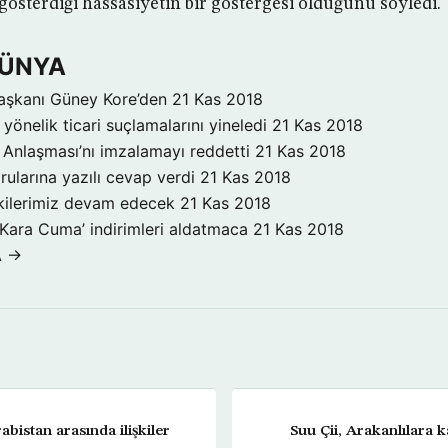
gösterdiği hassasiyetin bir göstergesi olduğunu söyledi.
DÜNYA
aşkanı Güney Kore’den
21 Kas 2018
yönelik ticari suçlamalarını yineledi
21 Kas 2018
Anlaşması’nı imzalamayı reddetti
21 Kas 2018
rularına yazılı cevap verdi
21 Kas 2018
işkilerimiz devam edecek
21 Kas 2018
‘Kara Cuma’ indirimleri aldatmaca
21 Kas 2018
A →
bistan arasında ilişkiler
Suu Çii, Arakanlılara k