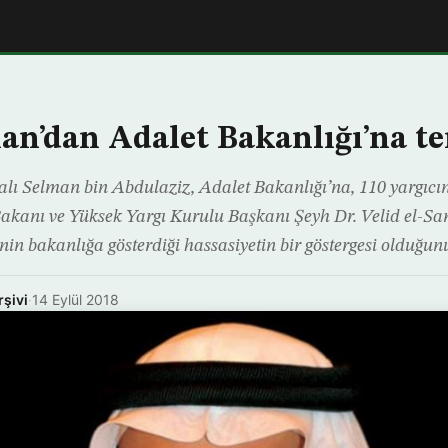
an’dan Adalet Bakanlığı’na te
lı Selman bin Abdulaziz, Adalet Bakanlığı’na, 110 yargıcın t
Bakanı ve Yüksek Yargı Kurulu Başkanı Şeyh Dr. Velid el-Sa
nin bakanlığa gösterdiği hassasiyetin bir göstergesi olduğunu
rşivi
·
14 Eylül 2018