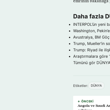
emrinin bakanlığa 
Daha fazla 
INTERPOL’ün yeni b
Washington, Pekin’e 
Avustralya, BM Göç 
Trump, Mueller’in so
Trump: Riyad ile il
Araştırmalara göre 
Tümünü gör DÜNY
Etiketler:
DÜNYA
← ÖNCEKI
Angola ve Suudi Ara