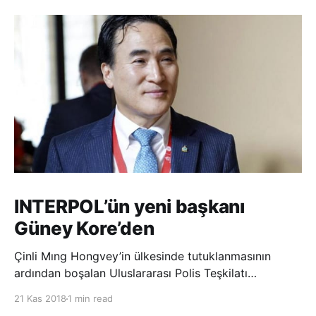
INTERPOL’ün yeni başkanı
Güney Kore’den
Çinli Mıng Hongvey’in ülkesinde tutuklanmasının
ardından boşalan Uluslararası Polis Teşkilatı
(INTERPOL) Başkanlığına Güney Koreli Kim Jong Yang
21 Kas 2018
1 min read
seçildi. INTERPOL Genel Kurulu’nun Dubai’deki