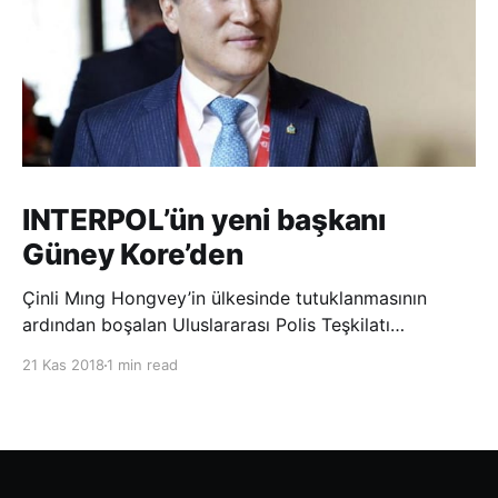
INTERPOL’ün yeni başkanı
Güney Kore’den
Çinli Mıng Hongvey’in ülkesinde tutuklanmasının
ardından boşalan Uluslararası Polis Teşkilatı
(INTERPOL) Başkanlığına Güney Koreli Kim Jong Yang
21 Kas 2018
1 min read
seçildi. INTERPOL Genel Kurulu’nun Dubai’deki
toplantısında yapılan seçimde, oyların 3’te 2’sini
kazanan Kim, teşkilatın yeni