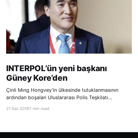
INTERPOL’ün yeni başkanı
Güney Kore’den
Çinli Mıng Hongvey’in ülkesinde tutuklanmasının
ardından boşalan Uluslararası Polis Teşkilatı
(INTERPOL) Başkanlığına Güney Koreli Kim Jong Yang
21 Kas 2018
1 min read
seçildi. INTERPOL Genel Kurulu’nun Dubai’deki
toplantısında yapılan seçimde, oyların 3’te 2’sini
kazanan Kim, teşkilatın yeni