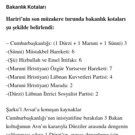
Bakanlık Kotaları
Hariri’nin son müzakere turunda bakanlık kotaları
şu şekilde belirlendi:
– Cumhurbaşkanlığı: (1 Dürzi + 1 Maruni + 1 Sünni) 3
-(Sünni) Müstakbel Hareketi: 6
-(Şii) Hizbullah ve Emel İttifakı: 6
-(Maruni Hristiyan) Özgür Yurtsever Hareketi: 7
-(Maruni Hristiyan) Lübnan Kuvvetleri Partisi: 4
-(Maruni Hristiyan) Marada: 2
-(Dürzi) Lübnan İlerici Sosyalist Partisi: 2
Şarku’l Avsat’a konuşan kaynaklar
Cumhurbaşkanlığı’nın inisiyatifine bırakılan 3 Bakan
koltuğunun Avn’ın kararıyla Dürziler arasında dengenin
sağlanması adına 1 Dürzi’ye, ayrıca dengeleme için