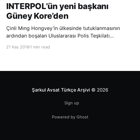
INTERPOL’ün yeni başkanı
Güney Kore’den
Çinli Mıng Hongvey’in ülkesinde tutuklanmasının
ardından boşalan Uluslararası Polis Teşkilatı
(INTERPOL) Başkanlığına Güney Koreli Kim Jong Yang
21 Kas 2018
1 min read
seçildi. INTERPOL Genel Kurulu’nun Dubai’deki
toplantısında yapılan seçimde, oyların 3’te 2’sini
kazanan Kim, teşkilatın yeni
Şarkul Avsat Türkçe Arşivi
© 2026
Sign up
Powered by Ghost