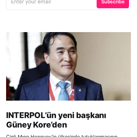
Enter your email
Subscribe
INTERPOL’ün yeni başkanı
Güney Kore’den
Çinli Mıng Hongvey’in ülkesinde tutuklanmasının