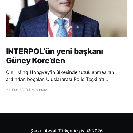
INTERPOL’ün yeni başkanı
Güney Kore’den
Çinli Mıng Hongvey’in ülkesinde tutuklanmasının
ardından boşalan Uluslararası Polis Teşkilatı
(INTERPOL) Başkanlığına Güney Koreli Kim Jong Yang
21 Kas 2018
1 min read
seçildi. INTERPOL Genel Kurulu’nun Dubai’deki
toplantısında yapılan seçimde, oyların 3’te 2’sini
kazanan Kim, teşkilatın yeni
Şarkul Avsat Türkçe Arşivi
© 2026