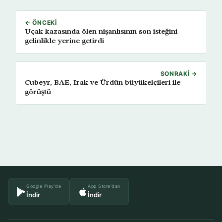
← ÖNCEKI
Uçak kazasında ölen nişanlısının son isteğini
gelinlikle yerine getirdi
SONRAKI →
Cubeyr, BAE, Irak ve Ürdün büyükelçileri ile
görüştü
Google Play'de
App Store'dan
İndir
İndir