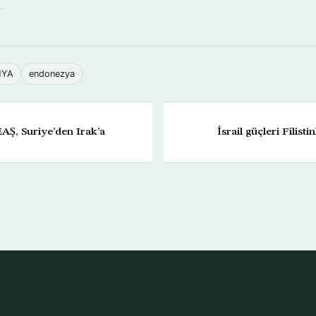
→
NYA
endonezya
AŞ, Suriye’den Irak’a
İsrail güçleri Filistin