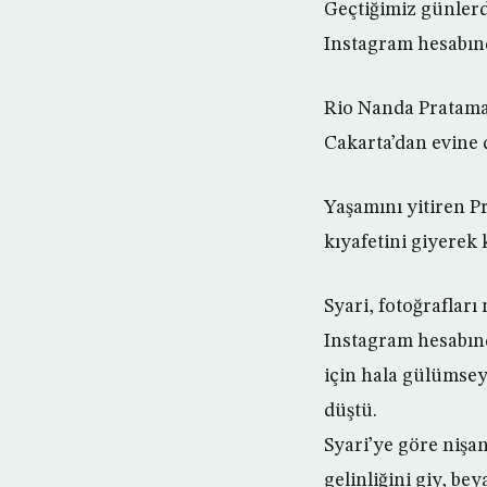
Geçtiğimiz günlerd
Instagram hesabında
Rio Nanda Pratama 
Cakarta’dan evine 
Yaşamını yitiren P
kıyafetini giyerek 
Syari, fotoğrafları
Instagram hesabınd
için hala gülümse
düştü.
Syari’ye göre nişa
gelinliğini giy, bey