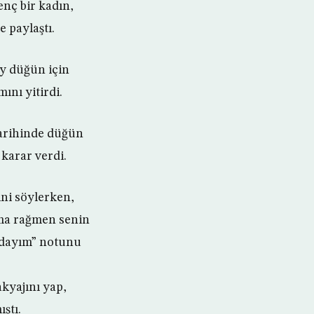
nç bir kadın,
e paylaştı.
ay düğün için
nı yitirdi.
tarihinde düğün
 karar verdi.
ini söylerken,
ama rağmen senin
ndayım” notunu
kyajını yap,
ıştı.