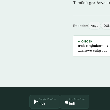
Tümünü gör Asya 
Etiketler:
Asya
DÜ
← ÖNCEKI
Irak Başbakanı: DE
girmeye çalışıyor
Google Play'de
App Store'dan
İndir
İndir