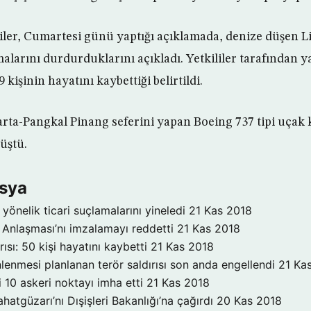
iler, Cumartesi günü yaptığı açıklamada, denize düşen L
alarını durdurduklarını açıkladı. Yetkililer tarafından 
 kişinin hayatını kaybettiği belirtildi.
rta-Pangkal Pinang seferini yapan Boeing 737 tipi uçak
üştü.
Asya
yönelik ticari suçlamalarını yineledi
21 Kas 2018
Anlaşması’nı imzalamayı reddetti
21 Kas 2018
ırısı: 50 kişi hayatını kaybetti
21 Kas 2018
enmesi planlanan terör saldırısı son anda engellendi
21 Ka
 10 askeri noktayı imha etti
21 Kas 2018
atgüzarı’nı Dışişleri Bakanlığı’na çağırdı
20 Kas 2018