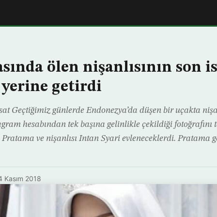
sında ölen nişanlısının son is
 yerine getirdi
at Geçtiğimiz günlerde Endonezya’da düşen bir uçakta nişa
agram hesabından tek başına gelinlikle çekildiği fotoğrafını ta
 Pratama ve nişanlısı Intan Syari evleneceklerdi. Pratama g
4 Kasım 2018