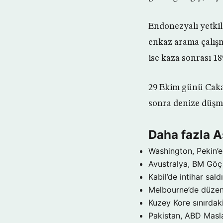
Endonezyalı yetkil
enkaz arama çalışm
ise kaza sonrası 189
29 Ekim günü Caka
sonra denize düşm
Daha fazla 
Washington, Pekin’e 
Avustralya, BM Göç 
Kabil’de intihar sald
Melbourne’de düzenl
Kuzey Kore sınırdaki
Pakistan, ABD Maslah