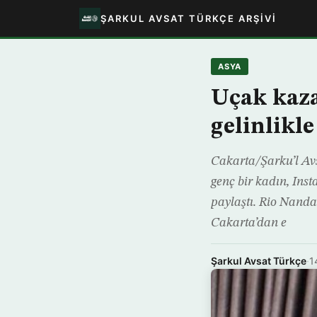
ŞARKUL AVSAT TÜRKÇE ARŞIVI
ASYA
Uçak kaza
gelinlikle
Cakarta/Şarku’l Avs
genç bir kadın, Inst
paylaştı. Rio Nanda
Cakarta’dan e
Şarkul Avsat Türkçe
·
1