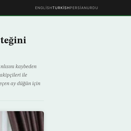
ENGLISH
TURKISH
PERSIAN
URDU
teğini
nlısını kaybeden
kipçileri ile
eçen ay düğün için