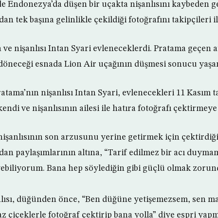
e Endonezya’da düşen bir uçakta nişanlısını kaybeden ge
n tek başına gelinlikle çekildiği fotoğrafını takipçileri il
ve nişanlısı Intan Syari evleneceklerdi. Pratama geçen 
döneceği esnada Lion Air uçağının düşmesi sonucu yaşamı
ratama’nın nişanlısı Intan Syari, evlenecekleri 11 Kasım 
kendi ve nişanlısının ailesi ile hatıra fotoğrafı çektirmeye
 nişanlısının son arzusunu yerine getirmek için çektirdiğ
an paylaşımlarının altına, “Tarif edilmez bir acı duym
yebiliyorum. Bana hep söylediğin gibi güçlü olmak zoru
nlısı, düğünden önce, “Ben düğüne yetişemezsem, sen ma
az çiçeklerle fotoğraf çektirip bana yolla” diye espri yapm