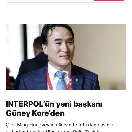
INTERPOL’ün yeni başkanı
Güney Kore’den
Çinli Mıng Hongvey’in ülkesinde tutuklanmasının
ardından boşalan Uluslararası Polis Teşkilatı