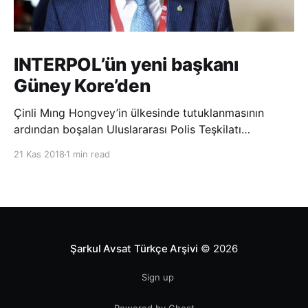
INTERPOL’ün yeni başkanı
Güney Kore’den
Çinli Mıng Hongvey’in ülkesinde tutuklanmasının
ardından boşalan Uluslararası Polis Teşkilatı
(INTERPOL) Başkanlığına Güney Koreli Kim Jong Yang
21 Kas 2018
1 min read
seçildi. INTERPOL Genel Kurulu’nun Dubai’deki
toplantısında yapılan seçimde, oyların 3’te 2’sini
kazanan Kim, teşkilatın yeni
Şarkul Avsat Türkçe Arşivi
© 2026
Sign up