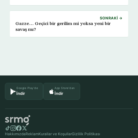
SONRAKI →
Gazze… Geçici bir gerilim mi yoksa yeni bir
savaş mı?
Google Play'de
App Store'dan
İndir
İndir
Hakkımızda
Reklam
Kurallar ve Koşullar
Gizlilik Politikası