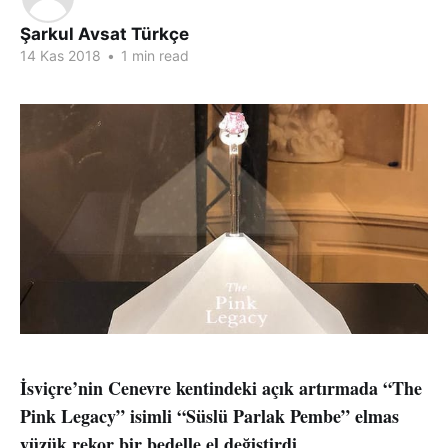
Şarkul Avsat Türkçe
14 Kas 2018
•
1 min read
İsviçre’nin Cenevre kentindeki açık artırmada “The
Pink Legacy” isimli “Süslü Parlak Pembe” elmas
yüzük rekor bir bedelle el değiştirdi.