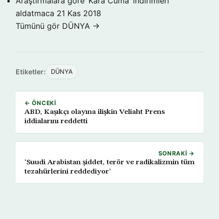
Araştırmalara göre ‘Kara Cuma’ indirimleri
aldatmaca
21 Kas 2018
Tümünü gör DÜNYA →
Etiketler:
DÜNYA
← ÖNCEKI
ABD, Kaşıkçı olayına ilişkin Veliaht Prens
iddialarını reddetti
SONRAKI →
‘Suudi Arabistan şiddet, terör ve radikalizmin tüm
tezahürlerini reddediyor’