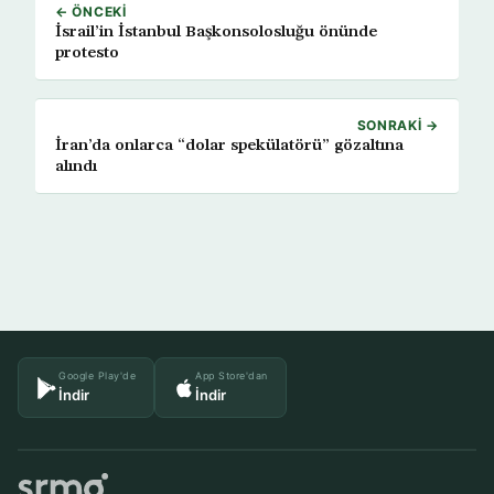
← ÖNCEKI
İsrail’in İstanbul Başkonsolosluğu önünde
protesto
SONRAKI →
İran’da onlarca “dolar spekülatörü” gözaltına
alındı
Google Play'de
App Store'dan
İndir
İndir