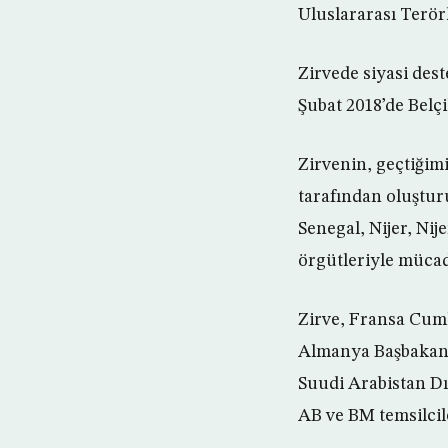
Uluslararası Terör
Zirvede siyasi dest
Şubat 2018’de Belç
Zirvenin, geçtiğim
tarafından oluştur
Senegal, Nijer, Nij
örgütleriyle mücad
Zirve, Fransa Cum
Almanya Başbakanı 
Suudi Arabistan Dış
AB ve BM temsilciler