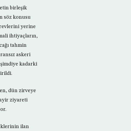
etin birleşik
in söz konusu
revlerini yerine
ali ihtiyaçların,
acağı tahmin
Fransız askeri
 şimdiye kadarki
rildi.
men, dün zirveye
yir ziyareti
or.
klerinin ilan