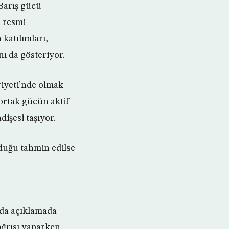
 Barış gücü
i resmi
 katılımları,
ı da gösteriyor.
riyeti’nde olmak
 ortak gücün aktif
işesi taşıyor.
lduğu tahmin edilse
ıda açıklamada
ağrısı yaparken,