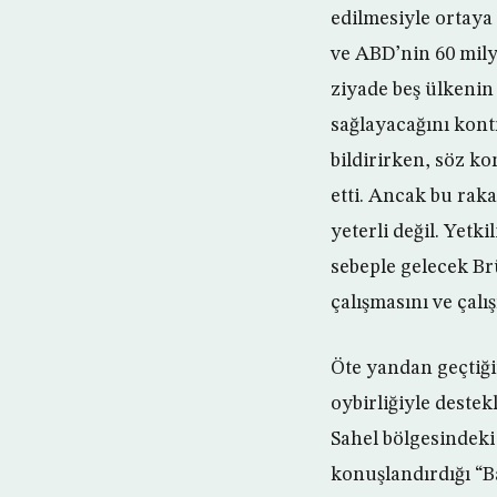
edilmesiyle ortaya
ve ABD’nin 60 mily
ziyade beş ülkenin
sağlayacağını kont
bildirirken, söz k
etti. Ancak bu raka
yeterli değil. Yetk
sebeple gelecek Br
çalışmasını ve çal
Öte yandan geçtiği
oybirliğiyle destek
Sahel bölgesindeki 
konuşlandırdığı “Ba