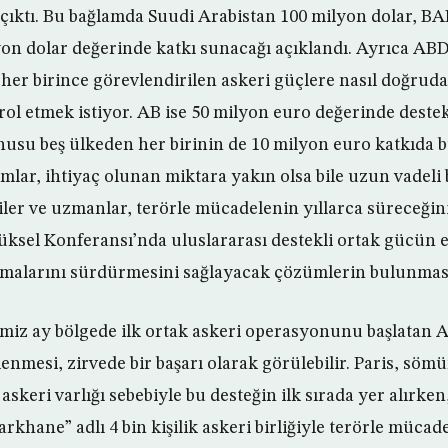
 çıktı. Bu bağlamda Suudi Arabistan 100 milyon dolar, BA
on dolar değerinde katkı sunacağı açıklandı. Ayrıca ABD
 her birince görevlendirilen askeri güçlere nasıl doğrud
rol etmek istiyor. AB ise 50 milyon euro değerinde deste
onusu beş ülkeden her birinin de 10 milyon euro katkıda 
mlar, ihtiyaç olunan miktara yakın olsa bile uzun vadeli
ililer ve uzmanlar, terörle mücadelenin yıllarca süreceği
üksel Konferansı’nda uluslararası destekli ortak gücün et
ışmalarını sürdürmesini sağlayacak çözümlerin bulunması 
miz ay bölgede ilk ortak askeri operasyonunu başlatan A
lenmesi, zirvede bir başarı olarak görülebilir. Paris, söm
askeri varlığı sebebiyle bu desteğin ilk sırada yer alırken
rkhane” adlı 4 bin kişilik askeri birliğiyle terörle mücad