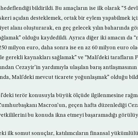
edeflendiği bildirildi. Bu amaçların ise ilk olarak “5 devl
skeri açıdan desteklemek, ortak bir eylem yapabilmek iç
iyet alanı oluşturarak, en geç gelecek yılın baharında gö
ağlamak” olduğu kaydedildi. Ayrıca diğer iki amacın da “m
a 250 milyon euro, daha sonra ise en az 60 milyon euro ol
le gerekli kaynakları sağlamak” ve “Mali’deki tarafların 
ndan Cezayir’in yardımıyla ulaşılan barış antlaşmasının
sında, Mali’deki mevcut ticarete yoğunlaşmak” olduğu bildi
el’deki terör konusuyla büyük ölçüde ilgilenmesine rağ
 Cumhurbaşkanı Macron’un, geçen hafta düzenlediği Ceza
yetkililerini bu konuda ikna etmeyi başaramadığı görülüy
ki ilk somut sonuçlar, katılımcıların finansal yükümlülü