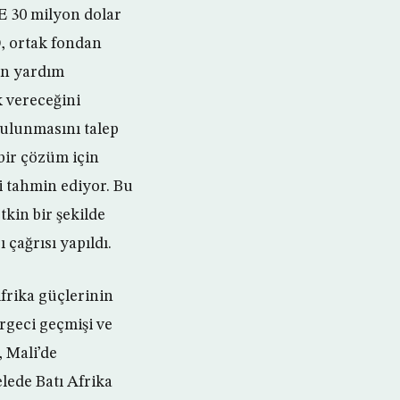
E 30 milyon dolar
, ortak fondan
an yardım
k vereceğini
bulunmasını talep
 bir çözüm için
ni tahmin ediyor. Bu
kin bir şekilde
çağrısı yapıldı.
frika güçlerinin
ürgeci geçmişi ve
, Mali’de
elede Batı Afrika