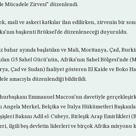
le Mücadele Zirvesi” düzenlendi.
ek, mali ve askeri katkılar ilan edilirken, zirvenin bir son
ika’nın başkenti Brüksel’de düzenleneceği duyuruldu.
iz bahar ayında başlatılan ve Mali, Moritanya, Çad, Burki
ulan G5 Sahel Gücü’nün, Afrika’nın Sahel Bölgesi’nde (M
erya, Çad ve Sudan) faaliyet gösteren El Kaide ve Boko Ha
ele amacıyla düzenlendiği bildirildi.
hurbaşkanı Emmanuel Macron’un davetiyle gerçekleşirk
Angela Merkel, Belçika ve İtalya Hükümetleri Başkanlar
işleri Bakanı Adil el-Cubeyr, Birleşik Arap Emirlikleri (B
i, ilgili beş devletin liderleri ve birçok Afrika misyonu k