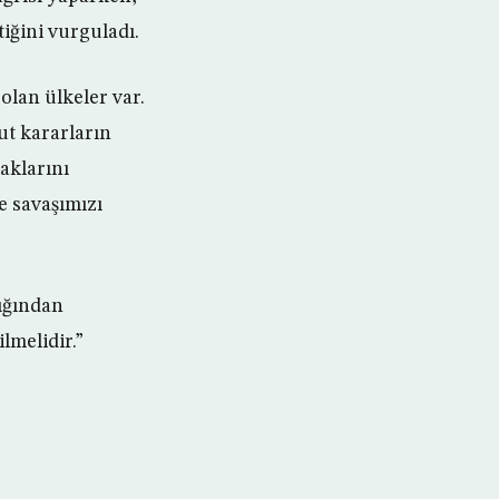
iğini vurguladı.
olan ülkeler var.
ut kararların
aklarını
e savaşımızı
lığından
lmelidir.”