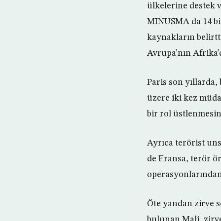
ülkelerine destek 
MINUSMA da 14 bin 
kaynakların belirtt
Avrupa’nın Afrika’
Paris son yıllarda,
üzere iki kez müdah
bir rol üstlenmesi
Ayrıca terörist uns
de Fransa, terör ör
operasyonlarından
Öte yandan zirve s
bulunan Mali, zirv