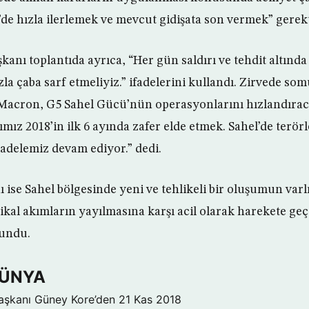
’de hızla ilerlemek ve mevcut gidişata son vermek” gerekt
nı toplantıda ayrıca, “Her gün saldırı ve tehdit altında 
la çaba sarf etmeliyiz.” ifadelerini kullandı. Zirvede som
n Macron, G5 Sahel Gücü’nün operasyonlarını hızlandırac
ız 2018’in ilk 6 ayında zafer elde etmek. Sahel’de terörl
adelemiz devam ediyor.” dedi.
ise Sahel bölgesinde yeni ve tehlikeli bir oluşumun var
kal akımların yayılmasına karşı acil olarak harekete geçi
undu.
DÜNYA
aşkanı Güney Kore’den
21 Kas 2018