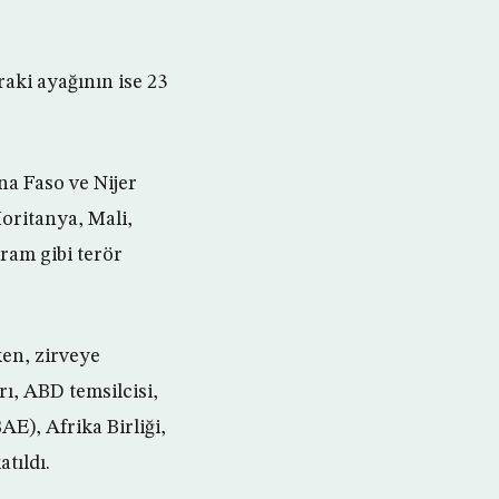
raki ayağının ise 23
na Faso ve Nijer
oritanya, Mali,
ram gibi terör
en, zirveye
ı, ABD temsilcisi,
AE), Afrika Birliği,
atıldı.