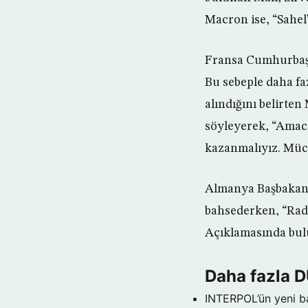
Macron ise, “Sahel
Fransa Cumhurbaşka
Bu sebeple daha faz
alındığını belirte
söyleyerek, “Amacım
kazanmalıyız. Müc
Almanya Başbakanı 
bahsederken, “Radi
Açıklamasında bul
Daha fazla 
INTERPOL’ün yeni b