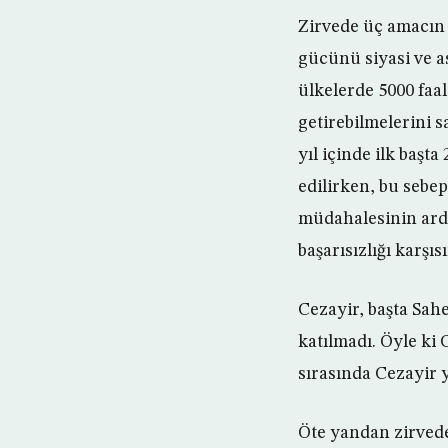
Zirvede üç amacın h
gücünü siyasi ve a
ülkelerde 5000 faal
getirebilmelerini s
yıl içinde ilk başt
edilirken, bu sebep
müdahalesinin ardı
başarısızlığı karşı
Cezayir, başta Sah
katılmadı. Öyle ki
sırasında Cezayir 
Öte yandan zirvede