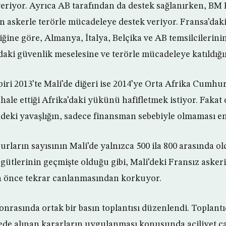
veriyor. Ayrıca AB tarafından da destek sağlanırken, BM
askerle terörle mücadeleye destek veriyor. Fransa’dak
iğine göre, Almanya, İtalya, Belçika ve AB temsilcilerinin
daki güvenlik meselesine ve terörle mücadeleye katıldığın
 biri 2013’te Mali’de diğeri ise 2014’ye Orta Afrika Cumhu
ale ettiği Afrika’daki yükünü hafifletmek istiyor. Fakat
ndeki yavaşlığın, sadece finansman sebebiyle olmaması end
urların sayısının Mali’de yalnızca 500 ila 800 arasında o
gütlerinin geçmişte olduğu gibi, Mali’deki Fransız askeri
 önce tekrar canlanmasından korkuyor.
onrasında ortak bir basın toplantısı düzenlendi. Toplant
ede alınan kararların uygulanması konusunda aciliyet ç