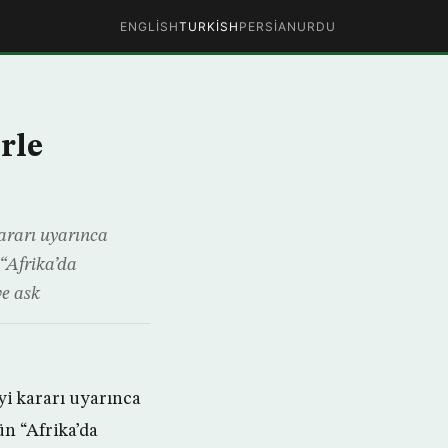
ENGLISH
TURKISH
PERSIAN
URDU
rle
kararı uyarınca
“Afrika’da
ve ask
eyi kararı uyarınca
ün “Afrika’da