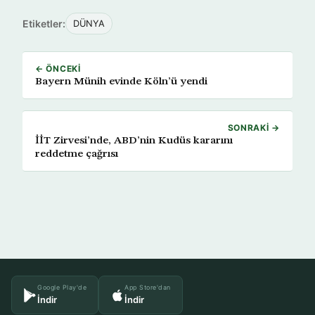
Etiketler:
DÜNYA
← ÖNCEKI
Bayern Münih evinde Köln’ü yendi
SONRAKI →
İİT Zirvesi’nde, ABD’nin Kudüs kararını
reddetme çağrısı
Google Play'de
App Store'dan
İndir
İndir