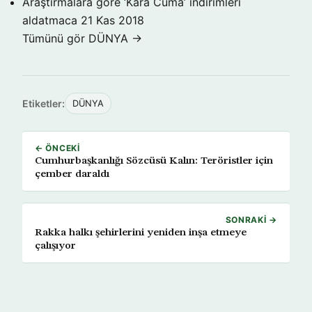
Araştırmalara göre ‘Kara Cuma’ indirimleri
aldatmaca
21 Kas 2018
Tümünü gör DÜNYA →
Etiketler:
DÜNYA
← ÖNCEKI
Cumhurbaşkanlığı Sözcüsü Kalın: Teröristler için
çember daraldı
SONRAKI →
Rakka halkı şehirlerini yeniden inşa etmeye
çalışıyor