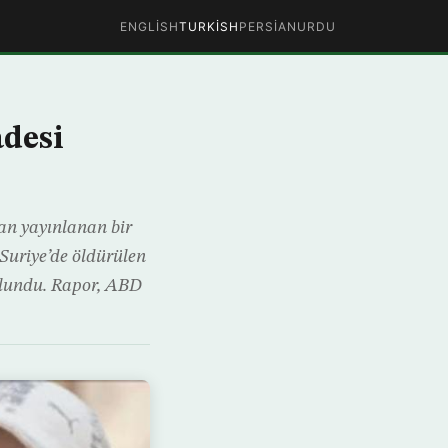
ENGLISH
TURKISH
PERSIAN
URDU
adesi
an yayınlanan bir
Suriye’de öldürülen
bulundu. Rapor, ABD