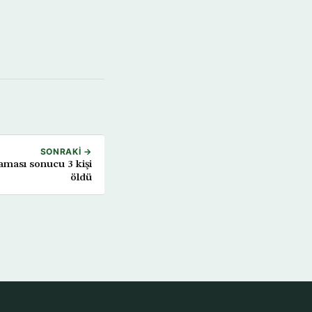
SONRAKI →
aması sonucu 3 kişi
öldü