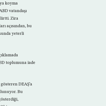
taya koyma
 ABD vatandaşı
rtti. Zira
arı açısından, bu
sunda yeterli
çıklamada
ABD toplumuna iade
et gösteren DEAŞ’a
bulunuyor. Bu
österdiği,