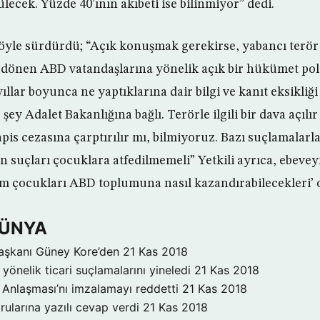
lecek. Yüzde 40’ının akıbeti ise bilinmiyor” dedi.
öyle sürdürdü; “Açık konuşmak gerekirse, yabancı terör
 dönen ABD vatandaşlarına yönelik açık bir hükümet poli
llar boyunca ne yaptıklarına dair bilgi ve kanıt eksikliğ
ey Adalet Bakanlığına bağlı. Terörle ilgili bir dava açılır
apis cezasına çarptırılır mı, bilmiyoruz. Bazı suçlamalarla 
in suçları çocuklara atfedilmemeli” Yetkili ayrıca, ebeve
 çocukları ABD toplumuna nasıl kazandırabilecekleri’ 
DÜNYA
aşkanı Güney Kore’den
21 Kas 2018
yönelik ticari suçlamalarını yineledi
21 Kas 2018
Anlaşması’nı imzalamayı reddetti
21 Kas 2018
rularına yazılı cevap verdi
21 Kas 2018