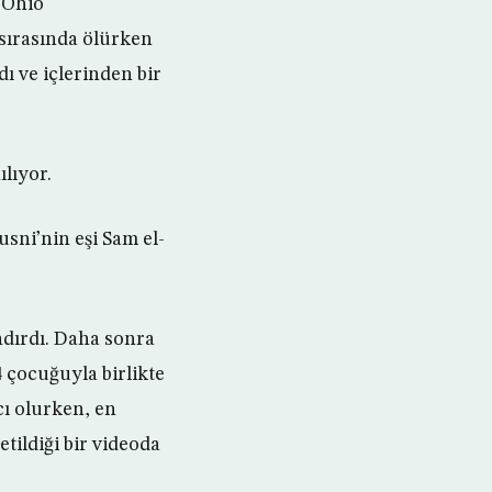
 Ohio
 sırasında ölürken
ı ve içlerinden bir
lıyor.
sni’nin eşi Sam el-
ndırdı. Daha sonra
 çocuğuyla birlikte
ı olurken, en
tildiği bir videoda