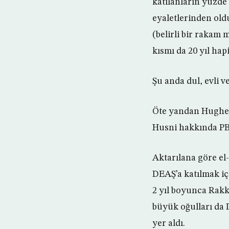
katılanların yüzd
eyaletlerinden oldu
(belirli bir rakam 
kısmı da 20 yıl hapi
Şu anda dul, evli v
Öte yandan Hughes,
Husni hakkında PB
Aktarılana göre el
DEAŞ’a katılmak iç
2 yıl boyunca Rakk
büyük oğulları da 
yer aldı.