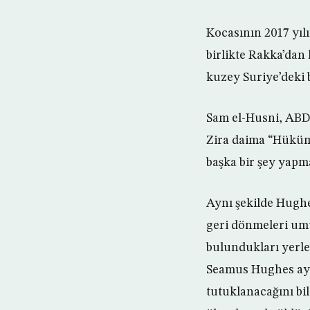
Kocasının 2017 yıl
birlikte Rakka’dan
kuzey Suriye’deki 
Sam el-Husni, ABD
Zira daima “Hüküm
başka bir şey yapm
Aynı şekilde Hughe
geri dönmeleri umu
bulundukları yerler
Seamus Hughes ayr
tutuklanacağını bi