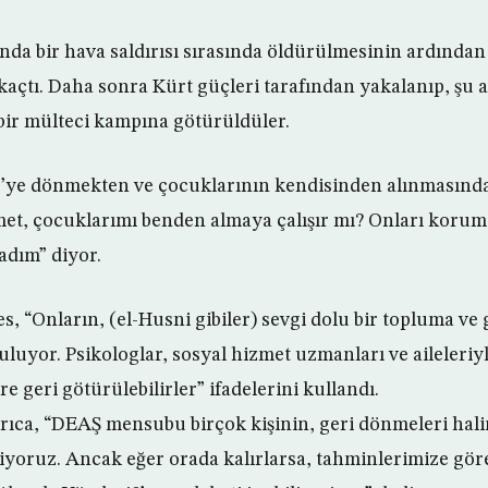
ında bir hava saldırısı sırasında öldürülmesinin ardında
 kaçtı. Daha sonra Kürt güçleri tarafından yakalanıp, şu
bir mülteci kampına götürüldüler.
’ye dönmekten ve çocuklarının kendisinden alınmasında
et, çocuklarımı benden almaya çalışır mı? Onları korum
adım” diyor.
s, “Onların, (el-Husni gibiler) sevgi dolu bir topluma ve
luyor. Psikologlar, sosyal hizmet uzmanları ve aileleriy
e geri götürülebilirler” ifadelerini kullandı.
ıca, “DEAŞ mensubu birçok kişinin, geri dönmeleri hal
liyoruz. Ancak eğer orada kalırlarsa, tahminlerimize gör