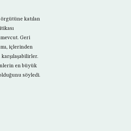
 örgütüne katılan
tikası
i mevcut. Geri
 mı, içlerinden
karşılaşabilirler.
ynlerin en büyük
olduğunu söyledi.