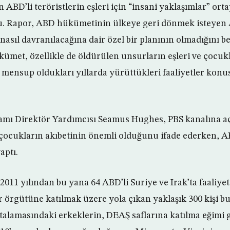
 ABD’li teröristlerin eşleri için “insani yaklaşımlar” or
u. Rapor, ABD hükümetinin ülkeye geri dönmek isteyen
sıl davranılacağına dair özel bir planının olmadığını beli
kümet, özellikle de öldürülen unsurların eşleri ve çocukl
mensup oldukları yıllarda yürüttükleri faaliyetler konu
mı Direktör Yardımcısı Seamus Hughes, PBS kanalına a
çocukların akıbetinin önemli olduğunu ifade ederken, 
aptı.
, 2011 yılından bu yana 64 ABD’li Suriye ve Irak’ta faaliy
ör örgütüne katılmak üzere yola çıkan yaklaşık 300 kişi 
talamasındaki erkeklerin, DEAŞ saflarına katılma eğimi g