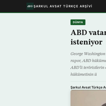
ŞARKUL AVSAT TÜRKÇE ARŞIVI
DÜNYA
ABD vatan
isteniyor
George Washington 
rapor, ABD hükümeti
ABD’li teröristleri
hükümetinin ü
Şarkul Avsat Türkçe A