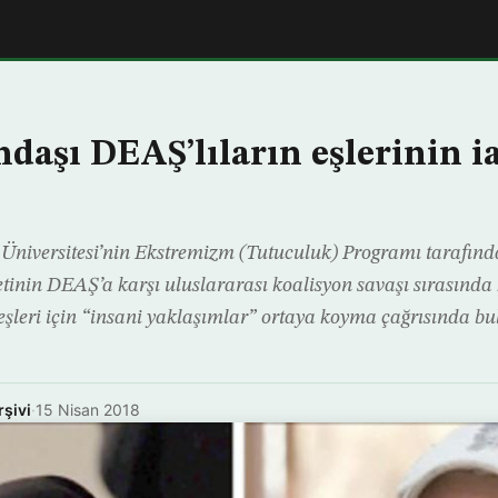
daşı DEAŞ’lıların eşlerinin i
Üniversitesi’nin Ekstremizm (Tutuculuk) Programı tarafınd
nin DEAŞ’a karşı uluslararası koalisyon savaşı sırasında 
n eşleri için “insani yaklaşımlar” ortaya koyma çağrısında 
rşivi
·
15 Nisan 2018