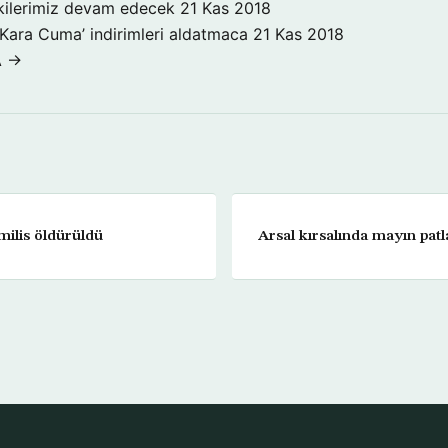
işkilerimiz devam edecek
21 Kas 2018
‘Kara Cuma’ indirimleri aldatmaca
21 Kas 2018
A →
milis öldürüldü
Arsal kırsalında mayın patl