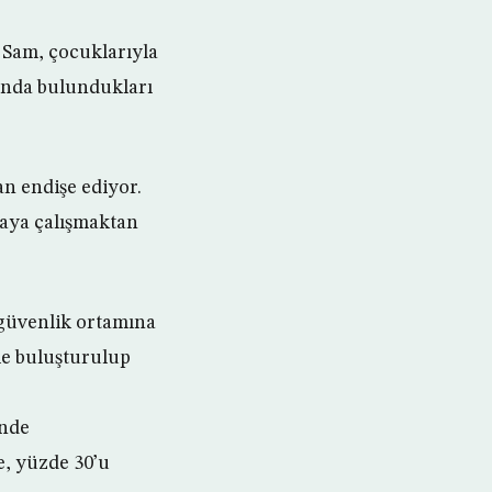
n Sam, çocuklarıyla
 anda bulundukları
n endişe ediyor.
aya çalışmaktan
 güvenlik ortamına
le buluşturulup
inde
e, yüzde 30’u