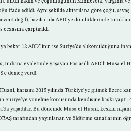
e 10’unun kadın ve çoğunluğunun Minnesota, Virginia ve
ğu ifade edildi. Aynı şekilde aktarılana göre çoğu, savaş
mevcut değil), bazıları da ABD’ye döndüklerinde tutukland
s cezasına çarptırıldı.
eya bekar 12 ABD’linin ise Suriye’de alıkonulduğuna inanı
 Indiana eyaletinde yaşayan Fas asıllı ABD’li Musa el-Hu
S’e demeç verdi.
-Husni, karısını 2015 yılında Türkiye’ye gitmek üzere ka
in Suriye’ye yönelme konusunda kendisine baskı yaptı. 4
a’da yaşadılar. Bu dönemde Musa el-Husni, keskin nişanc
DEAŞ tarafından yayınlanan ve öldürme sanatlarının öğre