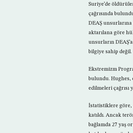
Suriye’de öldürülen
çağrısında bulund
DEAŞ unsurlarına na
aktarılana göre hü
unsurların DEAŞ’a 
bilgiye sahip değil.
Ekstremizm Progra
bulundu. Hughes, 
edilmeleri çağrısı y
İstatistiklere göre
katıldı. Ancak ter
bağlamda 27 yaş or