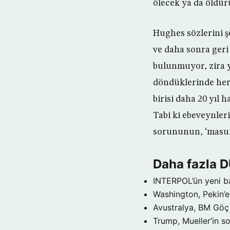
ölecek ya da öldürü
Hughes sözlerini ş
ve daha sonra geri
bulunmuyor, zira yı
döndüklerinde her ş
birisi daha 20 yıl h
Tabi ki ebeveynler
sorununun, ‘masum
Daha fazla 
INTERPOL’ün yeni b
Washington, Pekin’e 
Avustralya, BM Göç 
Trump, Mueller’in so