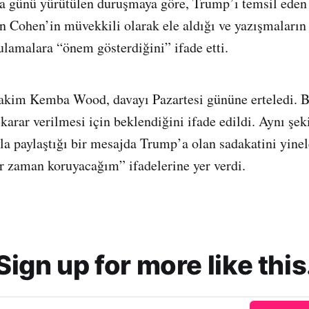
 günü yürütülen duruşmaya göre, Trump’ı temsil eden
 Cohen’in müvekkili olarak ele aldığı ve yazışmaların g
lamalara “önem gösterdiğini” ifade etti.
akim Kemba Wood, davayı Pazartesi gününe erteledi. Be
 karar verilmesi için beklendiğini ifade edildi. Aynı şe
ıyla paylaştığı bir mesajda Trump’a olan sadakatini yine
 zaman koruyacağım” ifadelerine yer verdi.
Sign up for more like this