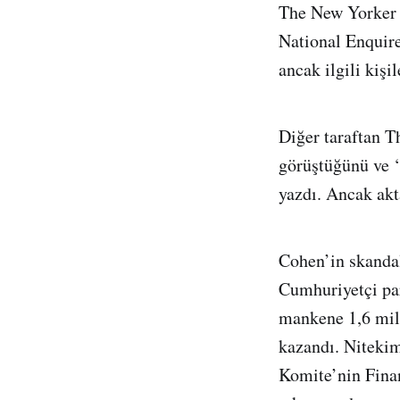
The New Yorker d
National Enquire
ancak ilgili kişi
Diğer taraftan 
görüştüğünü ve ‘
yazdı. Ancak ak
Cohen’in skanda
Cumhuriyetçi par
mankene 1,6 mily
kazandı. Niteki
Komite’nin Finan