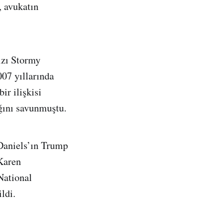
, avukatın
ızı Stormy
007 yıllarında
ir ilişkisi
ğını savunmuştu.
Daniels’ın Trump
 Karen
National
ildi.