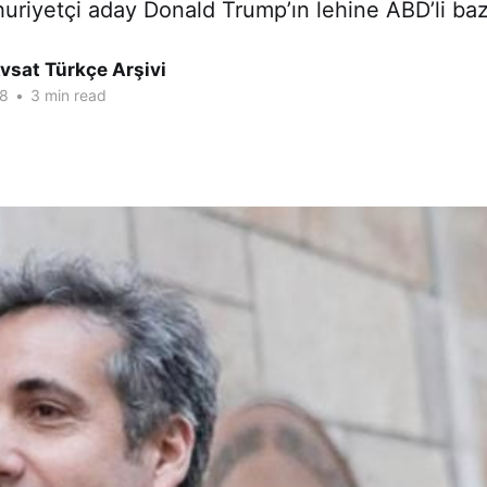
uriyetçi aday Donald Trump’ın lehine ABD’li bazı
vsat Türkçe Arşivi
18
•
3 min read