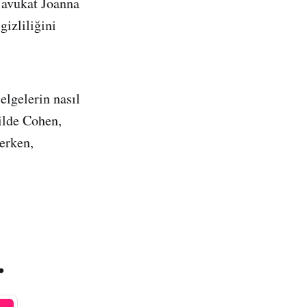
 avukat Joanna
izliliğini
lgelerin nasıl
kilde Cohen,
lerken,
.