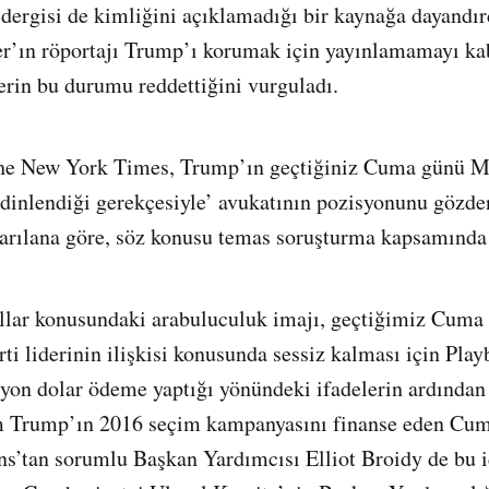
ergisi de kimliğini açıklamadığı bir kaynağa dayandır
r’ın röportajı Trump’ı korumak için yayınlamamayı kab
lerin bu durumu reddettiğini vurguladı.
The New York Times, Trump’ın geçtiğiniz Cuma günü M
dinlendiği gerekçesiyle’ avukatının pozisyonunu gözde
tarılana göre, söz konusu temas soruşturma kapsamınd
llar konusundaki arabuluculuk imajı, geçtiğimiz Cuma 
ti liderinin ilişkisi konusunda sessiz kalması için Play
on dolar ödeme yaptığı yönündeki ifadelerin ardından 
m Trump’ın 2016 seçim kampanyasını finanse eden Cum
s’tan sorumlu Başkan Yardımcısı Elliot Broidy de bu i