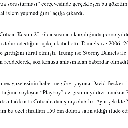
eza soruşturması” çerçevesinde gerçekleşen bu gözetim
sal işlem yapmadığını’ açığa çıkardı.
Cohen, Kasım 2016’da susması karşılığında porno yıld
n dolar ödediğini açıkça kabul etti. Daniels ise 2006- 2
e girdiğini itiraf etmişti. Trump ise Stormy Daniels ile b
ını reddederek, söz konusu anlaşmadan haberdar olmadı
mes gazetesinin haberine göre, yayıncı David Becker, 
unduğunu söyleyen “Playboy” dergisinin yıldızı manken
esi hakkında Cohen’e danışmış olabilir. Aynı şekilde 
in bu özel itirafları 150 bin dolara satın aldığı ifade ed