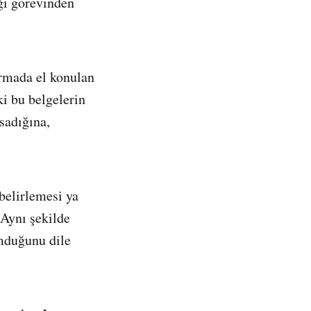
ğı görevinden
urmada el konulan
ki bu belgelerin
sadığına,
belirlemesi ya
Aynı şekilde
umduğunu dile