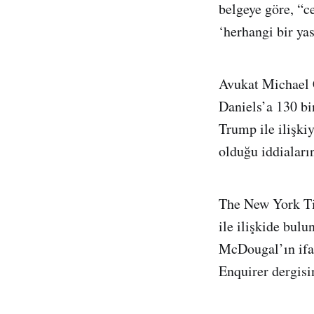
belgeye göre, “c
‘herhangi bir ya
Avukat Michael 
Daniels’a 130 bi
Trump ile ilişkiy
olduğu iddialar
The New York Ti
ile ilişkide bul
McDougal’ın ifad
Enquirer dergisin