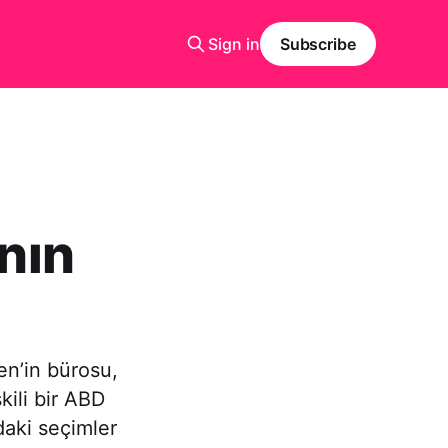
Sign in
Subscribe
anın
n’in bürosu,
kili bir ABD
daki seçimler