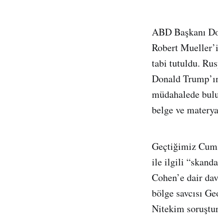
ABD Başkanı Don
Robert Mueller’i
tabi tutuldu. Ru
Donald Trump’ın 
müdahalede bulun
belge ve materyal
Geçtiğimiz Cuma
ile ilgili “skan
Cohen’e dair dav
bölge savcısı Ge
Nitekim soruştur