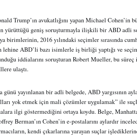
ald Trump’ın avukatlığını yapan Michael Cohen’in bür
n yürüttüğü geniş soruşturmayla ilişkili bir ABD adli 
sya birimlerinin, 2016 yılındaki seçimler sırasında cum
lehine ABD’li bazı isimlerle iş birliği yaptığı ve seçi
duğu iddialarını soruşturan Robert Mueller, bu süreç i
lere ulaştı.
 günü yayınlanan bir adli belgede, ABD yargısının ayl
dalları yok etmek için mali çözümler uygulamak” ile suç
alara ilgi göstermediğini ortaya koydu. Belge, Manhatt
offrey Berman’ın Cohen’in e-postalarını aylardır inceled
macıların, kendi çıkarlarına yarayan suçlar işlediklerin