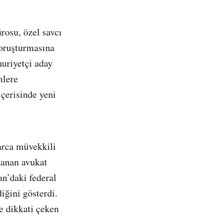
osu, özel savcı
soruşturmasına
huriyetçi aday
mlere
çerisinde yeni
arca müvekkili
lanan avukat
an’daki federal
iğini gösterdi.
e dikkati çeken