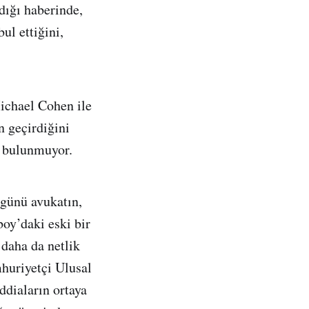
dığı haberinde,
ul ettiğini,
ichael Cohen ile
n geçirdiğini
a bulunmuyor.
günü avukatın,
boy’daki eski bir
daha da netlik
huriyetçi Ulusal
ddiaların ortaya