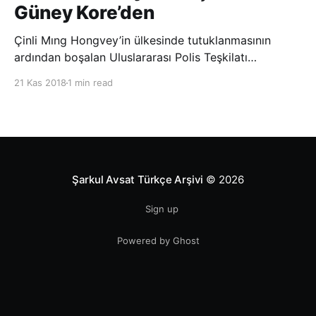
Güney Kore’den
Çinli Mıng Hongvey’in ülkesinde tutuklanmasının
ardından boşalan Uluslararası Polis Teşkilatı
(INTERPOL) Başkanlığına Güney Koreli Kim Jong Yang
21 Kas 2018
1 min read
seçildi. INTERPOL Genel Kurulu’nun Dubai’deki
toplantısında yapılan seçimde, oyların 3’te 2’sini
kazanan Kim, teşkilatın yeni
Şarkul Avsat Türkçe Arşivi
© 2026
Sign up
Powered by Ghost