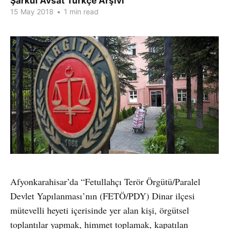
Şarkul Avsat Türkçe Arşivi
15 May 2018
•
1 min read
Afyonkarahisar’da “Fetullahçı Terör Örgütü/Paralel
Devlet Yapılanması’nın (FETÖ/PDY) Dinar ilçesi
mütevelli heyeti içerisinde yer alan kişi, örgütsel
toplantılar yapmak, himmet toplamak, kapatılan