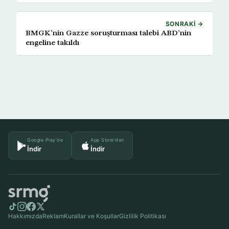
SONRAKI →
BMGK’nin Gazze soruşturması talebi ABD’nin
engeline takıldı
Google Play'de
App Store'dan
İndir
İndir
Hakkımızda
Reklam
Kurallar ve Koşullar
Gizlilik Politikası