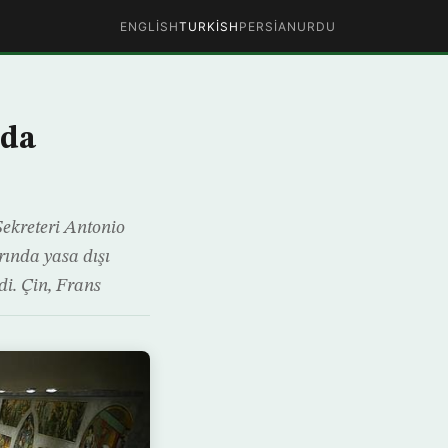
ENGLISH
TURKISH
PERSIAN
URDU
nda
ekreteri Antonio
rında yasa dışı
di. Çin, Frans