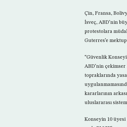
Çin, Fransa, Bolivy
İsveç, ABD’nin büy
protestolara müdah
Guterres’e mektup
“Güvenlik Konseyi 
ABD’nin çekimser ka
topraklarında yasa
uygulanmamasında
kararlarının arkas
uluslararası sistemi
Konseyin 10 üyesi 