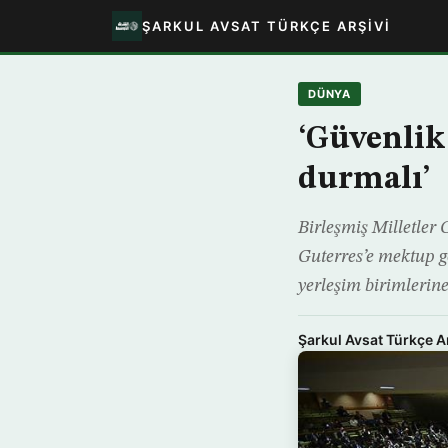
ŞARKUL AVSAT TÜRKÇE ARŞIVI
DÜNYA
‘Güvenlik
durmalı’
Birleşmiş Milletler
Guterres’e mektup gö
yerleşim birimlerin
Şarkul Avsat Türkçe A