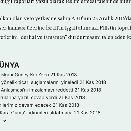
ğu raporları yazılı olarak teslim etmesi talebinde bul
alkan olan veto yetkisine sahip ABD’nin 23 Aralık 2016’d
 kalması üzerine İsrail’in işgali altındaki Filistin topra
yetlerini “derhal ve tamamen” durdurmasını talep eden k
DÜNYA
aşkanı Güney Kore’den
21 Kas 2018
yönelik ticari suçlamalarını yineledi
21 Kas 2018
Anlaşması’nı imzalamayı reddetti
21 Kas 2018
rularına yazılı cevap verdi
21 Kas 2018
işkilerimiz devam edecek
21 Kas 2018
‘Kara Cuma’ indirimleri aldatmaca
21 Kas 2018
A →