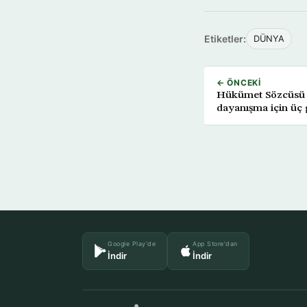
Etiketler:
DÜNYA
← ÖNCEKI
Hükümet Sözcüsü Bo
dayanışma için üç g
Google Play'de
App Store'dan
İndir
İndir