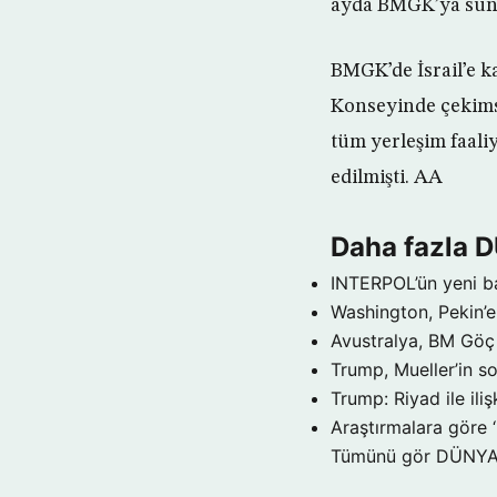
ayda BMGK’ya sundu
BMGK’de İsrail’e k
Konseyinde çekimser
tüm yerleşim faali
edilmişti. AA
Daha fazla 
INTERPOL’ün yeni b
Washington, Pekin’e 
Avustralya, BM Göç 
Trump, Mueller’in so
Trump: Riyad ile il
Araştırmalara göre 
Tümünü gör DÜNY