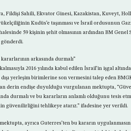
a, Fildişi Sahili, Ekvator Ginesi, Kazakistan, Kuveyt, Hol
ükelçiliğinin Kudüs’e taşınması ve İsrail ordusunun Gaz
alesinde 59 kişinin şehit olmasının ardından BM Genel 
 gönderdi.
kararlarının arkasında durmalı”
lmasıyla 2016 yılında kabul edilen İsrail’in işgal altındak
 dışı yerleşim birimlerine son vermesini talep eden BMG
n derin endişe duyulduğu vurgulanan mektupta, “Güve
ında durmalı ve bu kararların anlamlı olduğunu tesis etme
n güvenilirliğini tehlikeye atarız.” ifadesine yer verildi.
mektupta, ayrıca Guterres’ten bu kararın uygulanmasına