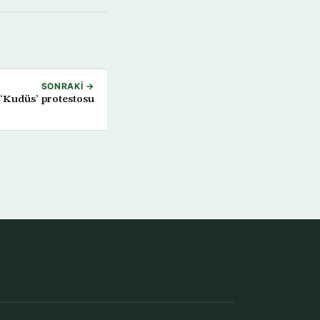
SONRAKI →
‘Kudüs’ protestosu