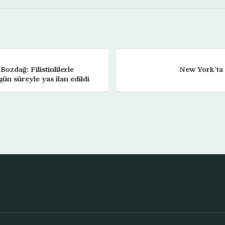
zdağ: Filistinlilerle
New York’ta 
ün süreyle yas ilan edildi