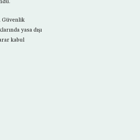
undu.
a Güvenlik
klarında yasa dışı
arar kabul