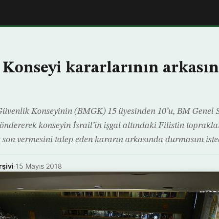
 Konseyi kararlarının arkası
 Güvenlik Konseyinin (BMGK) 15 üyesinden 10’u, BM Genel S
ndererek konseyin İsrail’in işgal altındaki Filistin toprakla
e son vermesini talep eden kararın arkasında durmasını iste
rşivi
·
15 Mayıs 2018