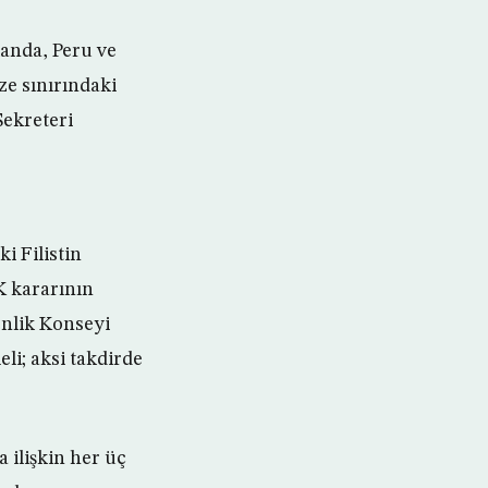
landa, Peru ve
ze sınırındaki
Sekreteri
i Filistin
K kararının
nlik Konseyi
li; aksi takdirde
 ilişkin her üç