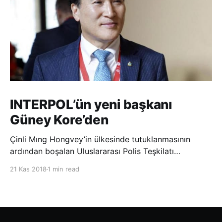
INTERPOL’ün yeni başkanı
Güney Kore’den
Çinli Mıng Hongvey’in ülkesinde tutuklanmasının
ardından boşalan Uluslararası Polis Teşkilatı
(INTERPOL) Başkanlığına Güney Koreli Kim Jong Yang
21 Kas 2018
1 min read
seçildi. INTERPOL Genel Kurulu’nun Dubai’deki
toplantısında yapılan seçimde, oyların 3’te 2’sini
kazanan Kim, teşkilatın yeni