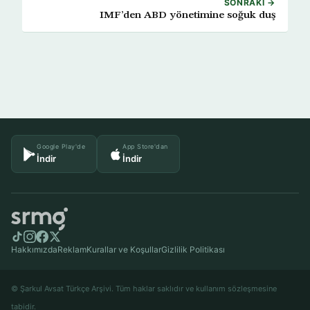
SONRAKI →
IMF’den ABD yönetimine soğuk duş
Google Play'de
App Store'dan
İndir
İndir
Hakkımızda
Reklam
Kurallar ve Koşullar
Gizlilik Politikası
© Şarkul Avsat Türkçe Arşivi. Tüm haklar saklıdır ve kullanım sözleşmesine
tabidir.