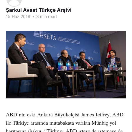
Şarkul Avsat Türkçe Arşivi
15 Haz 2018
•
3 min read
ABD’nin eski Ankara Büyükelçisi James Jeffrey, ABD
ile Türkiye arasında mutabakata varılan Münbiç yol
haritasına ilişkin, “Türkiye, ABD istese de istemese de