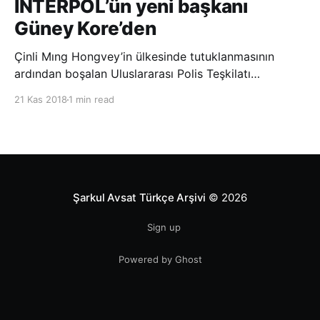
INTERPOL’ün yeni başkanı
Güney Kore’den
Çinli Mıng Hongvey’in ülkesinde tutuklanmasının
ardından boşalan Uluslararası Polis Teşkilatı
(INTERPOL) Başkanlığına Güney Koreli Kim Jong Yang
21 Kas 2018
1 min read
seçildi. INTERPOL Genel Kurulu’nun Dubai’deki
toplantısında yapılan seçimde, oyların 3’te 2’sini
kazanan Kim, teşkilatın yeni
Şarkul Avsat Türkçe Arşivi
© 2026
Sign up
Powered by Ghost