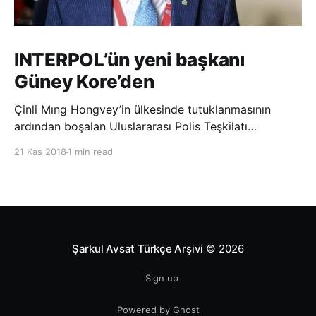
INTERPOL’ün yeni başkanı
Güney Kore’den
Çinli Mıng Hongvey’in ülkesinde tutuklanmasının
ardından boşalan Uluslararası Polis Teşkilatı
(INTERPOL) Başkanlığına Güney Koreli Kim Jong Yang
21 Kas 2018
1 min read
seçildi. INTERPOL Genel Kurulu’nun Dubai’deki
toplantısında yapılan seçimde, oyların 3’te 2’sini
kazanan Kim, teşkilatın yeni
Şarkul Avsat Türkçe Arşivi
© 2026
Sign up
Powered by Ghost