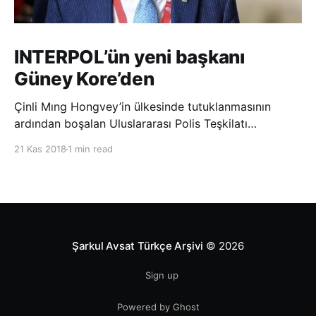
INTERPOL’ün yeni başkanı
Güney Kore’den
Çinli Mıng Hongvey’in ülkesinde tutuklanmasının
ardından boşalan Uluslararası Polis Teşkilatı
(INTERPOL) Başkanlığına Güney Koreli Kim Jong Yang
21 Kas 2018
1 min read
seçildi. INTERPOL Genel Kurulu’nun Dubai’deki
toplantısında yapılan seçimde, oyların 3’te 2’sini
kazanan Kim, teşkilatın yeni
Şarkul Avsat Türkçe Arşivi
© 2026
Sign up
Powered by Ghost