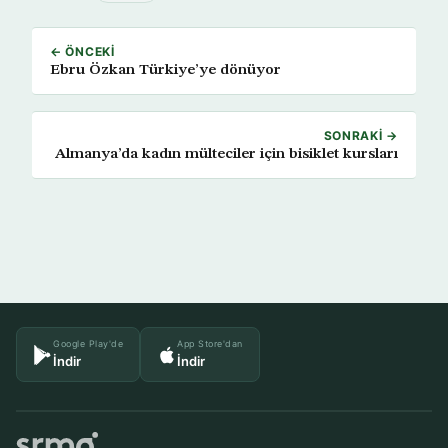
← ÖNCEKI
Ebru Özkan Türkiye’ye dönüyor
SONRAKI →
Almanya’da kadın mülteciler için bisiklet kursları
Google Play'de
App Store'dan
İndir
İndir