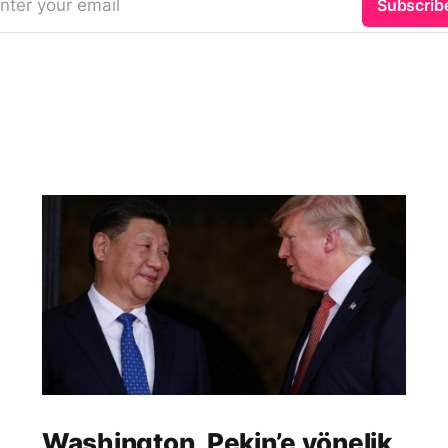
nter your email
Subscrib
Washington, Pekin’e yönelik