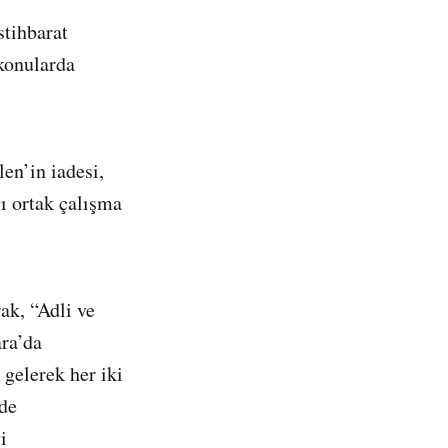
stihbarat
 konularda
en’in iadesi,
ı ortak çalışma
ak, “Adli ve
ra’da
 gelerek her iki
rde
i