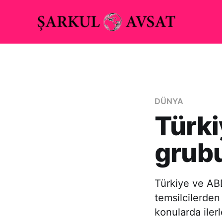
DÜNYA
Türki
grubu
Türkiye ve ABD’
temsilcilerden
konularda iler