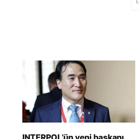
E
INTERPOL’ün yeni başkanı