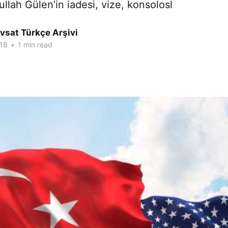
llah Gülen’in iadesi, vize, konsolosl
vsat Türkçe Arşivi
18
•
1 min read