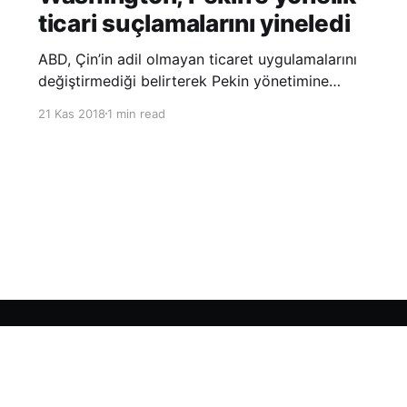
ticari suçlamalarını yineledi
ABD, Çin’in adil olmayan ticaret uygulamalarını
değiştirmediği belirterek Pekin yönetimine
yönelik suçlamalarını yineledi. ABD Ticaret
21 Kas 2018
1 min read
Temsilciliği’nin Çin’in fikri mülkiyet ve teknoloji
transfer politikalarına dair hazırladığı ‘Section
301’ adlı soruşturma raporunun güncellenmiş
halinde
Sign up