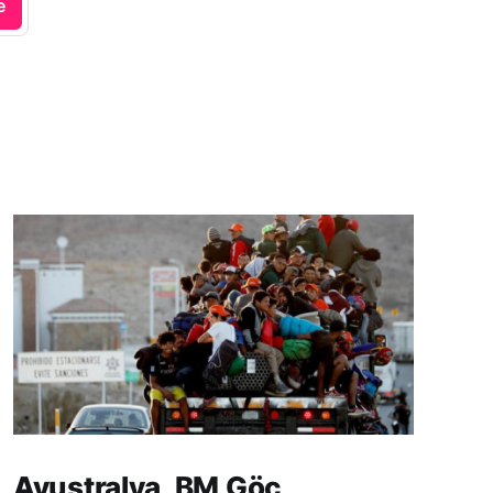
e
Avustralya, BM Göç