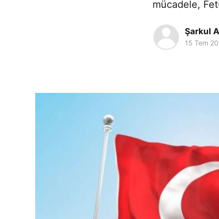
mücadele, Fetu
Şarkul A
15 Tem 20