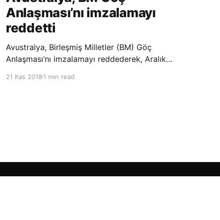
Anlaşması’nı imzalamayı
reddetti
Avustralya, Birleşmiş Milletler (BM) Göç
Anlaşması’nı imzalamayı reddederek, Aralık
ayında Fas’ta düzenlenecek olan uluslararası
21 Kas 2018
1 min read
konferansta BM üyesi ülkeler tarafından
imzalanması beklenen Küresel Göç
Sözleşmesi’ne katılmayacağını açıklayan
ülkelerin yer aldığı uzun listeye dahil oldu.
Powered by Ghost