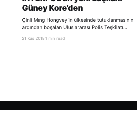
Güney Kore’den
Çinli Mıng Hongvey’in ülkesinde tutuklanmasının
ardından boşalan Uluslararası Polis Teşkilatı
(INTERPOL) Başkanlığına Güney Koreli Kim
21 Kas 2018
1 min read
Jong Yang seçildi. INTERPOL Genel Kurulu’nun
Dubai’deki toplantısında yapılan seçimde,
oyların 3’te 2’sini kazanan Kim, teşkilatın yeni
Şarkul Avsat Türkçe Arşivi
© 2026