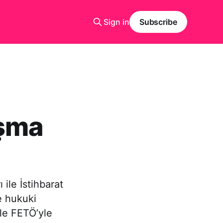
Sign in
Subscribe
ışma
 ile İstihbarat
e hukuki
ile FETÖ’yle