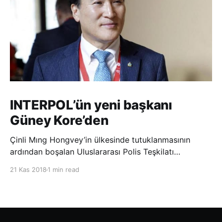
INTERPOL’ün yeni başkanı
Güney Kore’den
Çinli Mıng Hongvey’in ülkesinde tutuklanmasının
ardından boşalan Uluslararası Polis Teşkilatı
(INTERPOL) Başkanlığına Güney Koreli Kim Jong Yang
21 Kas 2018
1 min read
seçildi. INTERPOL Genel Kurulu’nun Dubai’deki
toplantısında yapılan seçimde, oyların 3’te 2’sini
kazanan Kim, teşkilatın yeni