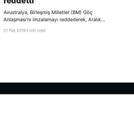
reddetti
Avustralya, Birleşmiş Milletler (BM) Göç
Anlaşması’nı imzalamayı reddederek, Aralık
ayında Fas’ta düzenlenecek olan uluslararası
21 Kas 2018
1 min read
konferansta BM üyesi ülkeler tarafından
imzalanması beklenen Küresel Göç
Sözleşmesi’ne katılmayacağını açıklayan
ülkelerin yer aldığı uzun listeye dahil oldu.
Powered by Ghost