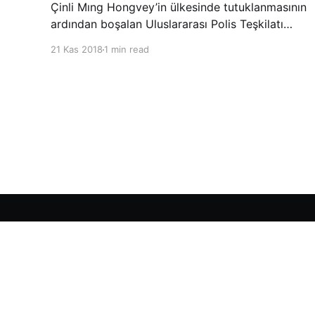
Çinli Mıng Hongvey’in ülkesinde tutuklanmasının
ardından boşalan Uluslararası Polis Teşkilatı
(INTERPOL) Başkanlığına Güney Koreli Kim
21 Kas 2018
1 min read
Jong Yang seçildi. INTERPOL Genel Kurulu’nun
Dubai’deki toplantısında yapılan seçimde,
oyların 3’te 2’sini kazanan Kim, teşkilatın yeni
Şarkul Avsat Türkçe Arşivi
© 2026