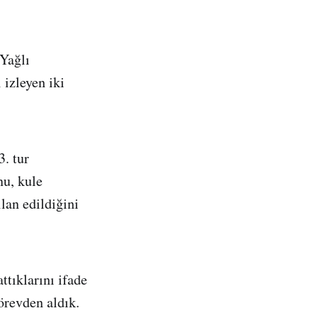
Yağlı
 izleyen iki
. tur
nu, kule
lan edildiğini
tıklarını ifade
revden aldık.