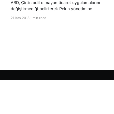
ABD, Çin’in adil olmayan ticaret uygulamalarını
değiştirmediği belirterek Pekin yönetimine
yönelik suçlamalarını yineledi. ABD Ticaret
21 Kas 2018
1 min read
Temsilciliği’nin Çin’in fikri mülkiyet ve teknoloji
transfer politikalarına dair hazırladığı ‘Section
301’ adlı soruşturma raporunun güncellenmiş
halinde
Sign up