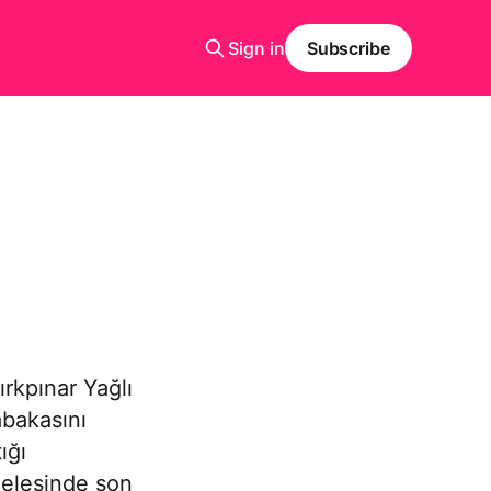
Sign in
Subscribe
rkpınar Yağlı
abakasını
ığı
delesinde son