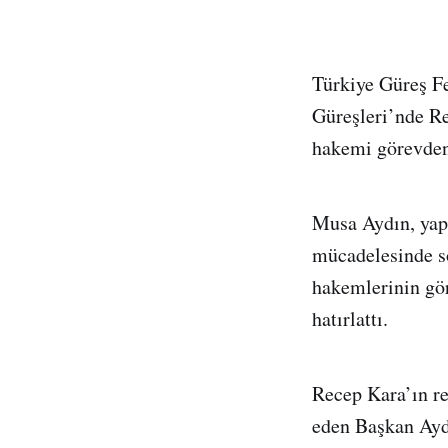
Türkiye Güreş F
Güreşleri’nde Re
hakemi görevden 
Musa Aydın, yapt
mücadelesinde so
hakemlerinin gör
hatırlattı.
Recep Kara’ın re
eden Başkan Ayd