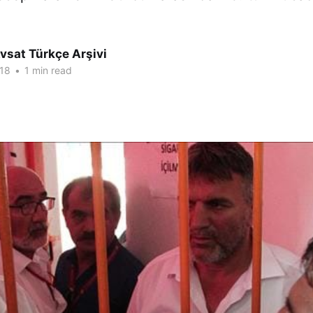
vsat Türkçe Arşivi
18
•
1 min read