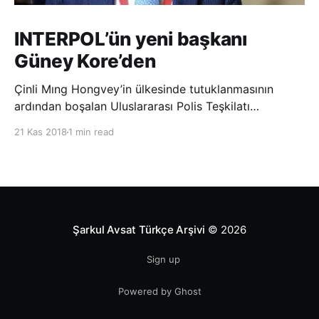
INTERPOL’ün yeni başkanı
Güney Kore’den
Çinli Mıng Hongvey’in ülkesinde tutuklanmasının
ardından boşalan Uluslararası Polis Teşkilatı
(INTERPOL) Başkanlığına Güney Koreli Kim Jong Yang
21 Kas 2018
1 min read
seçildi. INTERPOL Genel Kurulu’nun Dubai’deki
toplantısında yapılan seçimde, oyların 3’te 2’sini
kazanan Kim, teşkilatın yeni
Şarkul Avsat Türkçe Arşivi
© 2026
Sign up
Powered by Ghost