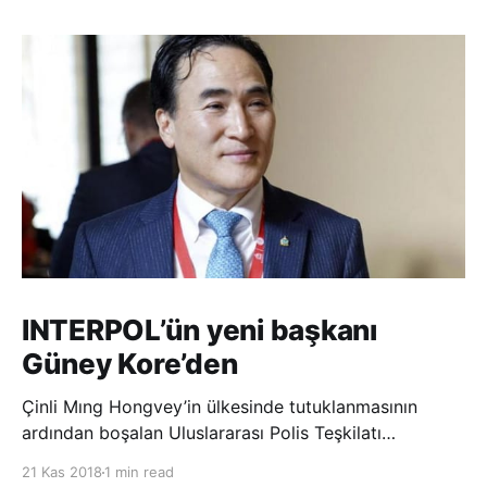
INTERPOL’ün yeni başkanı
Güney Kore’den
Çinli Mıng Hongvey’in ülkesinde tutuklanmasının
ardından boşalan Uluslararası Polis Teşkilatı
(INTERPOL) Başkanlığına Güney Koreli Kim Jong Yang
21 Kas 2018
1 min read
seçildi. INTERPOL Genel Kurulu’nun Dubai’deki